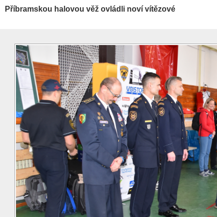
Příbramskou halovou věž ovládli noví vítězové