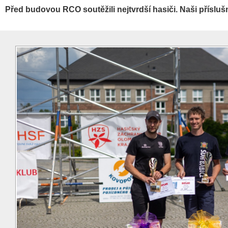
Před budovou RCO soutěžili nejtvrdší hasiči. Naši příslušn