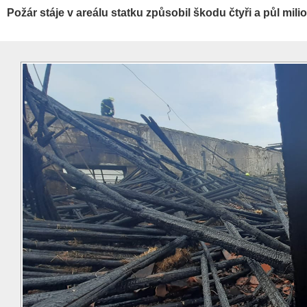
Požár stáje v areálu statku způsobil škodu čtyři a půl mil