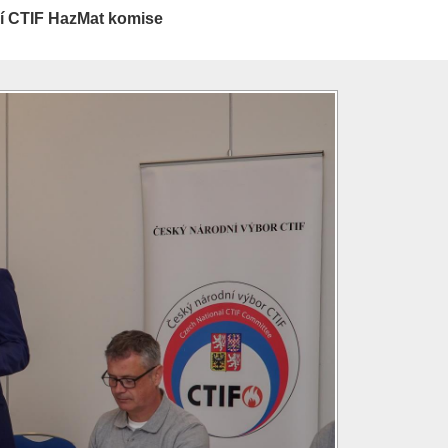
ní CTIF HazMat komise