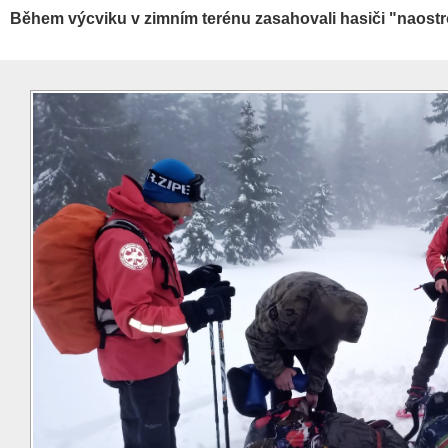
Během výcviku v zimním terénu zasahovali hasiči "naost