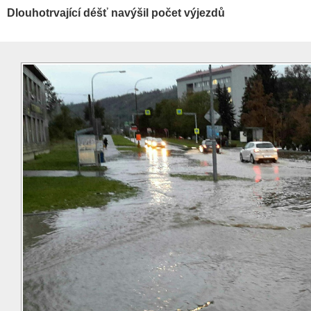
Dlouhotrvající déšť navýšil počet výjezdů