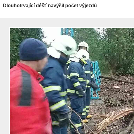
Dlouhotrvající déšť navýšil počet výjezdů