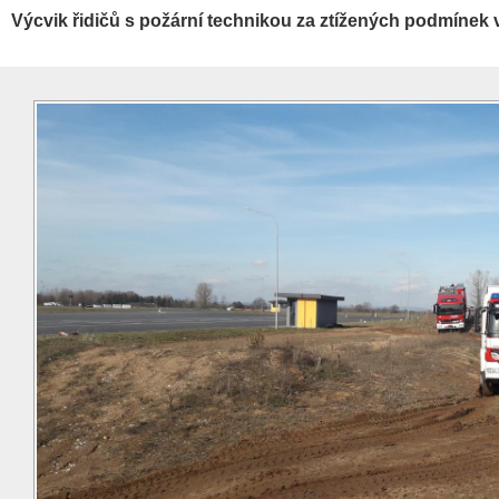
Výcvik řidičů s požární technikou za ztížených podmínek