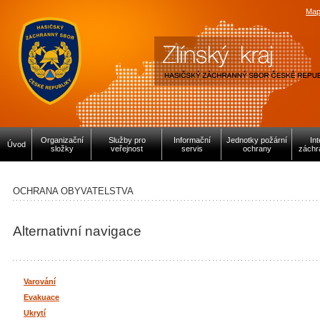
Map
Organizační
Služby pro
Informační
Jednotky požární
In
Úvod
složky
veřejnost
servis
ochrany
záchr
OCHRANA OBYVATELSTVA
Alternativní navigace
Varování
Evakuace
Ukrytí