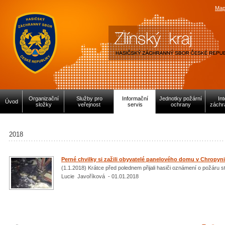
Map
Organizační
Služby pro
Informační
Jednotky požární
In
Úvod
složky
veřejnost
servis
ochrany
záchr
2018
Perné chvilky si zažili obyvatelé panelového domu v Chropyni
(1.1.2018) Krátce před polednem přijali hasiči oznámení o požár
Lucie Javoříková - 01.01.2018