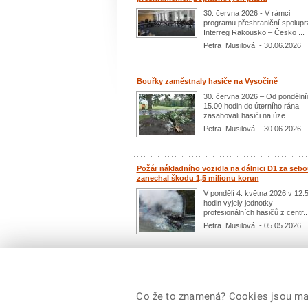
30. června 2026 - V rámci
programu přeshraniční spolupr
Interreg Rakousko – Česko ...
Petra Musilová - 30.06.2026
Bouřky zaměstnaly hasiče na Vysočině
30. června 2026 – Od pondělní
15.00 hodin do úterního rána
zasahovali hasiči na úze...
Petra Musilová - 30.06.2026
Požár nákladního vozidla na dálnici D1 za seb
zanechal škodu 1,5 milionu korun
V pondělí 4. května 2026 v 12:
hodin vyjely jednotky
profesionálních hasičů z centr..
Petra Musilová - 05.05.2026
Další aktua
Co že to znamená? Cookies jsou malé