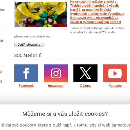
Na centrální hasičské stanici v
Třebíči proběhl společný výcvik
áce
hasičů, pracovníků Krajské
hygienické stanice kraje Vysočina a
Biohazard týmu zdravotníků na
zásah u vysoce nakažlivé nemoci
Téměř tři hodiny trvající výcvik proběhl
v pondělí 17. dubna 2023. Podle
plánovaného scénáře se...
ch
Další fotogalerie
SOCIÁLNÍ SÍTĚ
ou
50
Facebook
Instagram
X Corp.
Youtube
.
lity
Můžeme si u vás uložit cookies?
 datové soubory, které slouží např. k tomu, aby si web pamatoval