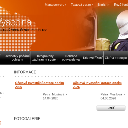
Mapa serveru
Textová verze
English
Rozšířené
í
Jednotky požární
Integrovaný
Ochrana
Krizové řízení
CNP a strategie
ochrany
záchranný systém
obyvatelstva
INFORMACE
Účelová investiční dotace obcím
Účelová investiční dotace obcím
2026
2026
ěhu
Petra Musilová -
Petra Musilová -
a
14.04.2026
04.03.2026
Další aktuality
FOTOGALERIE
ě