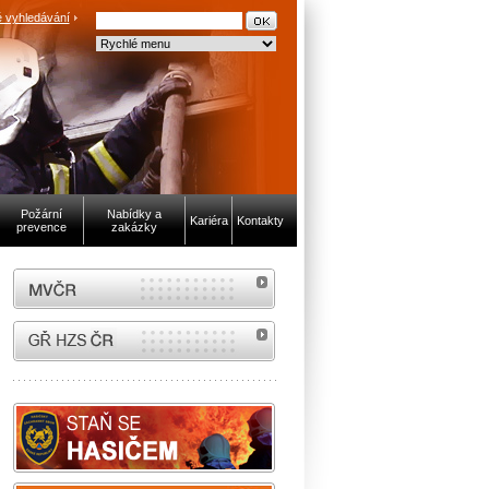
 vyhledávání
Požární
Nabídky a
Kariéra
Kontakty
prevence
zakázky
MVČR
internetové stránky Hasiči ČR