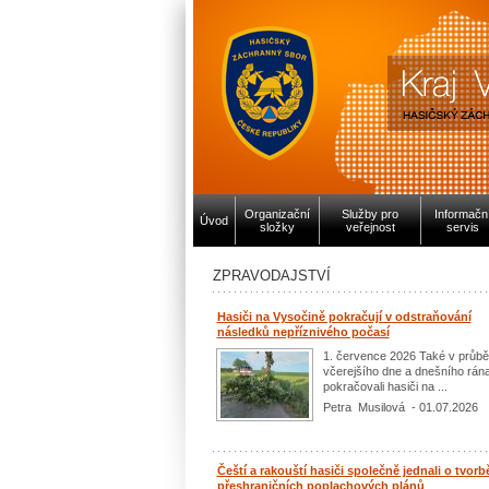
Organizační
Služby pro
Informačn
Úvod
složky
veřejnost
servis
ZPRAVODAJSTVÍ
Hasiči na Vysočině pokračují v odstraňování
následků nepříznivého počasí
1. července 2026 Také v průb
včerejšího dne a dnešního rán
pokračovali hasiči na ...
Petra Musilová - 01.07.2026
Čeští a rakouští hasiči společně jednali o tvorb
přeshraničních poplachových plánů