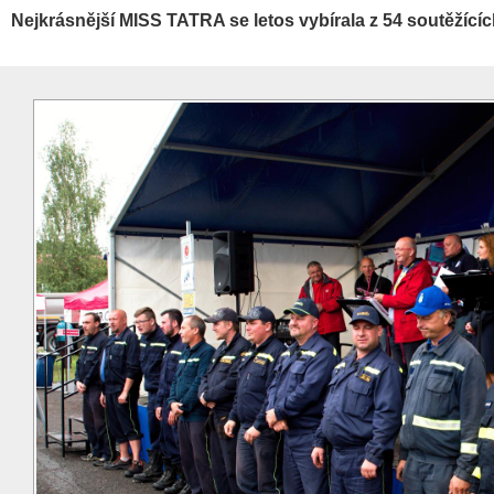
Nejkrásnější MISS TATRA se letos vybírala z 54 soutěžící