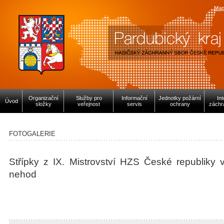
Map
Organizační
Služby pro
Informační
Jednotky požární
In
Úvod
složky
veřejnost
servis
ochrany
záchr
FOTOGALERIE
Střípky z IX. Mistrovství HZS České republiky
nehod