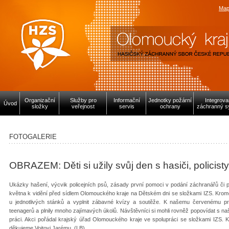
Map
Organizační
Služby pro
Informační
Jednotky požární
Integrov
Úvod
složky
veřejnost
servis
ochrany
záchranný s
FOTOGALERIE
OBRAZEM: Děti si užily svůj den s hasiči, policisty
Ukázky hašení, výcvik policejních psů, zásady první pomoci v podání záchranářů či 
května k vidění před sídlem Olomouckého kraje na Dětském dni se složkami IZS. Kromě
u jednotlivých stánků a vyplnit zábavné kvízy a soutěže. K našemu červenému pr
teenagerů a plnily mnoho zajímavých úkolů. Návštěvníci si mohli rovněž popovídat s naš
práci. Akci pořádal krajský úřad Olomouckého kraje ve spolupráci se složkami IZS. Ko
děkujeme Vojtovi Jarému. (LB)