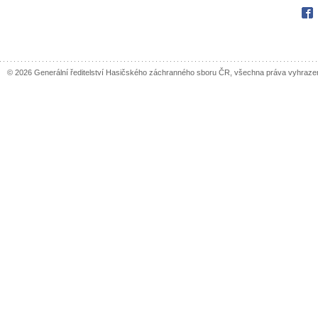
Fac
© 2026 Generální ředitelství Hasičského záchranného sboru ČR, všechna práva vyhraze