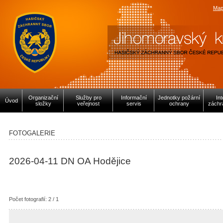
Map
Organizační
Služby pro
Informační
Jednotky požární
In
Úvod
složky
veřejnost
servis
ochrany
záchr
FOTOGALERIE
2026-04-11 DN OA Hodějice
Počet fotografií: 2 / 1