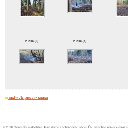
P lesa (3)
P lesa (4)
Uložit vše jako ZIP soubor
© 2026 Generální ředitelství Hasičského záchranného sboru ČR, všechna práva vyhraze