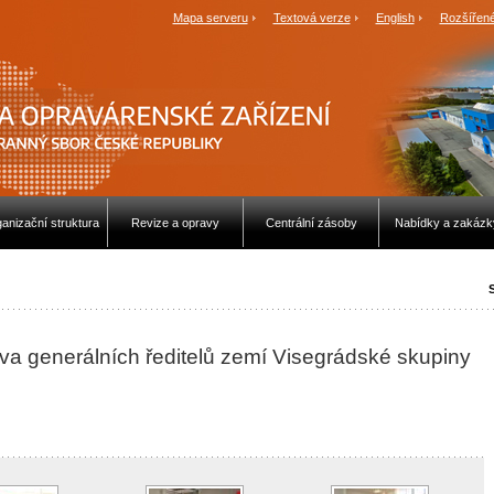
Mapa serveru
Textová verze
English
Rozšířené
anizační struktura
Revize a opravy
Centrální zásoby
Nabídky a zakázk
S
ěva generálních ředitelů zemí Visegrádské skupiny