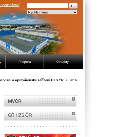
 vyhledávání
y
Podpora
Kontakty
ervisní a opravárenské zařízení HZS ČR
/
2016
MVČR
internetové stránky Hasiči ČR