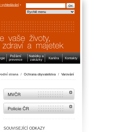
 vyhledávání
Požární
Nabídky a
egie
Kariéra
Kontakty
prevence
zakázky
odní strana
/
Ochrana obyvatelstva
/
Varování
MVČR
internetové stránky Policie ČR
SOUVISEJÍCÍ ODKAZY