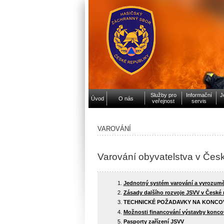
Služby pro
Informační
J
Úvod
O nás
veřejnost
servis
VAROVÁNÍ
Varování obyvatelstva v Česk
Jednotný systém varování a vyrozumě
Zásady dalšího rozvoje JSVV v České 
TECHNICKÉ POŽADAVKY NA KONCOV
Možnosti financování výstavby konco
Pasporty zařízení JSVV