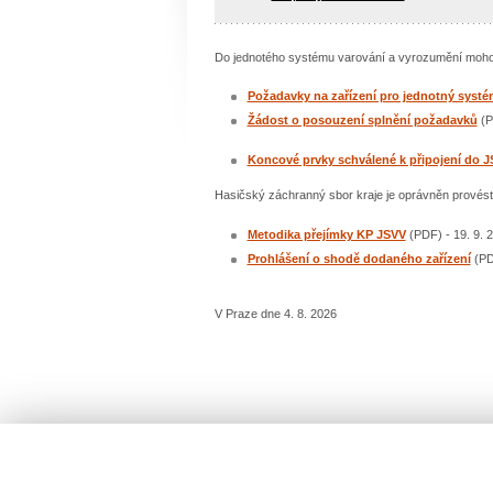
Do jednotého systému varování a vyrozumění mohou 
Požadavky na zařízení pro jednotný systé
Žádost o posouzení splnění požadavků
(P
Koncové prvky schválené k připojení do 
Hasičský záchranný sbor kraje je oprávněn provést 
Metodika přejímky KP JSVV
(PDF) - 19. 9. 
Prohlášení o shodě dodaného zařízení
(PDF
V Praze dne 4. 8. 2026