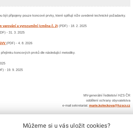
být připojeny pouze koncové prvky, které splňují níže uvedené technické požadavky.
m varování a vyrozumění (změna č. 2)
(PDF) - 18. 2. 2025
DF) - 31. 3. 2025
JSVV
(PDF) - 4. 8. 2026
přejímku koncových prvků dle následující metodiky.
2025
) - 19. 9. 2025
MV-generální ředitelství HZS ČR
oddělení ochrany obyvatelstva
e-mail sekretariat:
marie.koleckova@hzscr.cz
e-mailem
vytisknout
Facebook
X
Corp.
Můžeme si u vás uložit cookies?