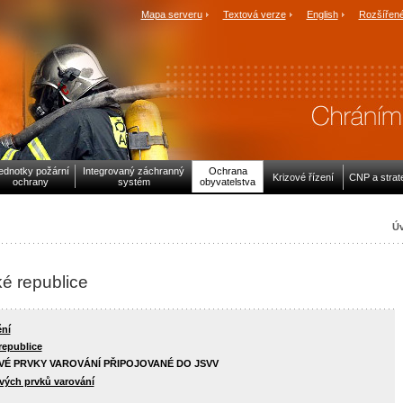
Mapa serveru
Textová verze
English
Rozšířené
ednotky požární
Integrovaný záchranný
Ochrana
Krizové řízení
CNP a strat
ochrany
systém
obyvatelstva
Úv
é republice
ní
republice
É PRVKY VAROVÁNÍ PŘIPOJOVANÉ DO JSVV
vých prvků varování