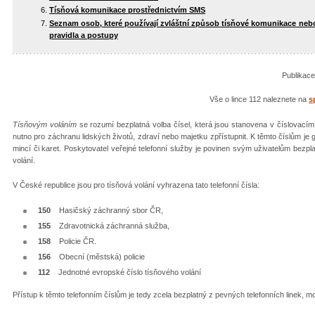
Tísňová komunikace prostřednictvím SMS
Seznam osob, které používají zvláštní způsob tísňové komunikace nebo p
pravidla a postupy
Publikac
Vše o lince 112 naleznete na
s
Tísňovým voláním
se rozumí bezplatná volba čísel, která jsou stanovena v číslovacím
nutno pro záchranu lidských životů, zdraví nebo majetku zpřístupnit. K těmto číslům je g
mincí či karet. Poskytovatel veřejné telefonní služby je povinen svým uživatelům bezp
volání.
V České republice jsou pro tísňová volání vyhrazena tato telefonní čísla:
150
Hasičský záchranný sbor ČR,
155
Zdravotnická záchranná služba,
158
Policie ČR.
156
Obecní (městská) policie
112
Jednotné evropské číslo tísňového volání
Přístup k těmto telefonním číslům je tedy zcela bezplatný z pevných telefonních linek, mo