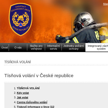
Map
Služby pro
Informační
Jednotky požární
Integrovaný zác
Úvod
O nás
veřejnost
servis
ochrany
systém
TÍSŇOVÁ VOLÁNÍ
Tísňová volání v České republice
TÍSŇOVÁ VOLÁNÍ
Kdy volat
Jak volat
Centra tísňového volání
Tiskové informace o lince 112