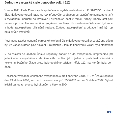
Jednotné evropské číslo tísňového volání 112
V roce 1991 Rada Evropských společenství vydala rozhodnutí č. 91/396/EEC ze dne 
čísla tísňového volání. Stalo se tak především z důvodu usnadnění komunikace s tísň
k výraznému nárůstu soukromých i služebních cest v rámci Evropy. Každý stát použí
nezná a při zavolání má většinou jazykové problémy. Na uvedeném čísle musí být zabe
a bude zabezpečena příslušná reakce. Způsob zabezpečení a odbavení má být upra
nouzových systémů.
Povinnost zavést jednotné evropské telefonní číslo tísňového volání byla uložena vš
být ve všech státech plně funkční. Pro přístup k tomuto tísňovému volání bylo stanoveno
V souvislosti se snahou České republiky zapojit se do evropského integračního 
jednotného evropského čísla tísňového volání jako jedné z podmínek členství
telekomunikačního úřadu proto bylo uvolněno telefonní číslo 112, na kterém byla d
čase.
Realizace zavedení jednotného evropského čísla tísňového volání 112 v České republi
dne 19. dubna 2000, ve znění usnesení vlády č. 350/2002 ze dne 3. dubna 2002. Vybu
jejichž testovací provoz byl ukončen v červnu 2004.
Fac