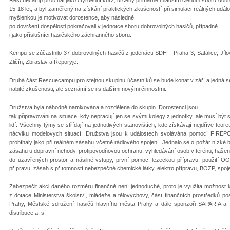
15-18 let, a byl zaměřený na získání praktických zkušeností při simulaci reálných událos
myšlenkou je motivovat dorostence, aby následně
po dovršení dospělosti pokračovali v jednotce sboru dobrovolných hasičů, případně
i jako příslušníci hasičského záchranného sboru.
Kempu se zúčastnilo 37 dobrovolných hasičů z jedenácti SDH – Praha 3, Satalice, Jílov
Zličín, Zbraslav a Řeporyje.
Druhá část Rescuecampu pro stejnou skupinu účastníků se bude konat v září a jedná s
nabité zkušenosti, ale seznámí se i s dalšími novými činnostmi.
Družstva byla náhodně namixována a rozdělena do skupin. Dorostenci jsou
tak připravováni na situace, kdy nepracují jen se svými kolegy z jednotky, ale musí být s
lidí. Všechny týmy se střídají na jednotlivých stanovištích, kde získávají nejdříve teore
nácviku modelových situací. Družstva jsou k událostech svolávána pomocí FIREPOR
probíhaly jako při reálném zásahu včetně rádiového spojení. Jednalo se o požár nízké 
zásahu u dopravní nehody, protipovodňovou ochranu, vyhledávání osob v terénu, haše
do uzavřených prostor a násilné vstupy, první pomoc, lezeckou přípravu, použití 
přípravu, zásah s přítomností nebezpečné chemické látky, elektro přípravu, BOZP, spoj
Zabezpečit akci daného rozměru finančně není jednoduché, proto je využita možnost 
z dotace Ministerstva školství, mládeže a tělovýchovy, část finančních prostředků po
Prahy, Městské sdružení hasičů hlavního města Prahy a dále sponzoři SAPARIA a
distribuce a. s.