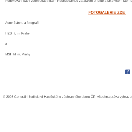
Poděkování patří všem účastníkům Rescuecampu za aktivní přístup a také všem kteří se p
FOTOGALERIE ZDE
Autor článku a fotografií
HZS hl. m. Prahy
a
MSH hl. m. Prahy
Fac
© 2026 Generální ředitelství Hasičského záchranného sboru ČR, všechna práva vyhraze