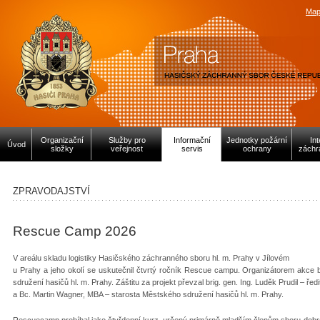
Map
Organizační
Služby pro
Informační
Jednotky požární
In
Úvod
složky
veřejnost
servis
ochrany
záchr
ZPRAVODAJSTVÍ
Rescue Camp 2026
V areálu skladu logistiky Hasičského záchranného sboru hl. m. Prahy v Jílovém
u Prahy a jeho okolí se uskutečnil čtvrtý ročník Rescue campu. Organizátorem akce 
sdružení hasičů hl. m. Prahy. Záštitu za projekt převzal brig. gen. Ing. Luděk Prudil – řed
a Bc. Martin Wagner, MBA – starosta Městského sdružení hasičů hl. m. Prahy.
Rescuecamp probíhal jako čtyřdenní kurz, určený primárně mladším členům sboru dobr