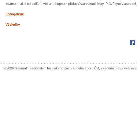
zdatnost, ale i odhodlání, vůli a schopnost překonávat vlastní limity. Právě tyto vlastnost
Fotogalerie
Výsledky
Fac
© 2026 Generální ředitelství Hasičského záchranného sboru ČR, všechna práva vyhraze