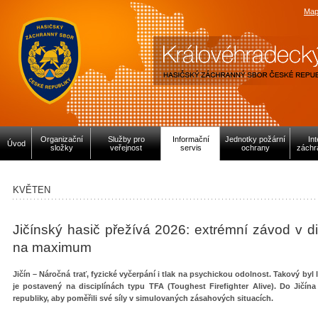
Map
Organizační
Služby pro
Informační
Jednotky požární
In
Úvod
složky
veřejnost
servis
ochrany
záchr
KVĚTEN
Jičínský hasič přežívá 2026: extrémní závod v di
na maximum
Jičín – Náročná trať, fyzické vyčerpání i tlak na psychickou odolnost. Takový byl
je postavený na disciplínách typu TFA (Toughest Firefighter Alive). Do Jičína 
republiky, aby poměřili své síly v simulovaných zásahových situacích.