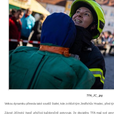
TFA_JC_.jpg
Velkou dynamiku přinesla také soutěž štafet, kde zvítězil tým Jindřichův Hradec, před
Závod
Jičínský hasič přežívá
každoročně potvrzuje, že disciplíny TFA mají své pevn