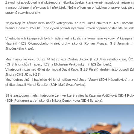
Závodníci absolvovali trať složenou z několika úseků, které věrně napodobují reálné činn
transport břemen i překonávání překážek. Nešlo přitom jen o fyzickou připravenost, ale
správně rozvrhnout síly.
Nejrychlejším závodníkem napříč kategoriemi se stal Lukáš Navrátil z HZS Olomoucké
hranici s časem 1:59,18. Jeho výkon potvrdil vysokou úroveň připravenosti a stal se jed
V jednotlivých kategoriích byly k vidění velmi kvalitní a vyrovnané výkony. V kategor
Navrátil (HZS Olomouckého kraje), druhý skončil Roman Munzar (HS Jaroměř, H
Jihočeského kraje).
Mezi hasiči ve věku 35 až 44 let zvítězil Ondřej Blažek (HZS Jihočeského kraje, Ú
(CHS Jindřichův Hradec, HZS) a Michalem Pelikovským (HZS Žamberk).
V kategorii mužů nad 45 let dominoval David Kubiš (HZS Písek), druhé místo obsadil Zde
Jindra (CHS Jičín, HZS).
Mezi dobrovolnými hasiči do 44 let si nejlépe vedl Josef Veselý (SDH Násedlovice), na
příčku obsadil Michal Švadlák (SDH Malé Svatoňovice).
Silné zastoupení měla i kategorie žen, ve které zvítězila Kateřina Vodičková (SDH Rok
(SDH Purkarec) a třetí skončila Nikola Cempírková (SDH Svratka).