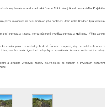
í ochrany. Na místo se dostavil také územní řídící důstojník a dronová služba Krajského
 požár lokalizovat do dvou hodin od jeho nahlášení. Jeho úplná likvidace byla velitelem
ístní jednotka z Tatenic, kterou následně vystřídá jednotka z Hoštejna. Příčina vzniku
ziko vzniku požárů a následných škod. Žádáme veřejnost, aby nerozdělávala oheň v
 trávu, neodhazovala cigaretové nedopalky a nepoužívala přenosné vařiče ani jiné zdroje
áškami a aktuálně vydanými zákazy souvisejícími se suchem a zvýšeným požárním
odou.