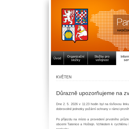
Organizační
Služby pro
Infor
Úvod
složky
veřejnost
ser
KVĚTEN
Důrazně upozorňujeme na zv
Dne 2. 5. 2026 v 11:23 hodin byl na tísňovou link
dobrovolné jednotky požární ochrany v rámci první
Po příjezdu na místo a provedení prvotního průzkum
obcemi Tatenice a Hoštejn. Vzhledem k rychlému š
poplachu.