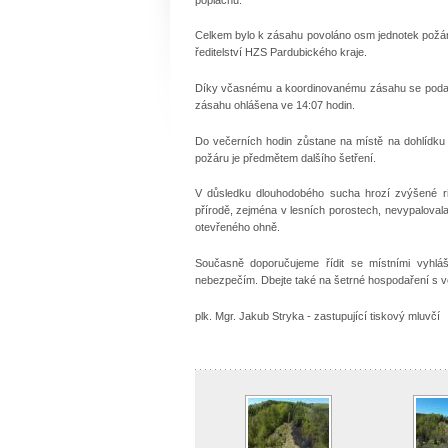
Celkem bylo k zásahu povoláno osm jednotek požárn
ředitelství HZS Pardubického kraje.
Díky včasnému a koordinovanému zásahu se podařilo
zásahu ohlášena ve 14:07 hodin.
Do večerních hodin zůstane na místě na dohlídku m
požáru je předmětem dalšího šetření.
V důsledku dlouhodobého sucha hrozí zvýšené ri
přírodě, zejména v lesních porostech, nevypalovala
otevřeného ohně.
Současně doporučujeme řídit se místními vyhl
nebezpečím. Dbejte také na šetrné hospodaření s v
plk. Mgr. Jakub Stryka - zastupující tiskový mluvčí