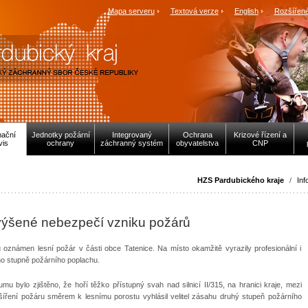
Mapa serveru
Textová verze
English
Rozšířené
mační
Jednotky požární
Integrovaný
Ochrana
Krizové řízení a
vis
ochrany
záchranný systém
obyvatelstva
CNP
HZS Pardubického kraje
/
Inf
ýšené nebezpečí vzniku požárů
u oznámen lesní požár v části obce Tatenice. Na místo okamžitě vyrazily profesionální i
ho stupně požárního poplachu.
u bylo zjištěno, že hoří těžko přístupný svah nad silnicí II/315, na hranici kraje, mezi
íření požáru směrem k lesnímu porostu vyhlásil velitel zásahu druhý stupeň požárního