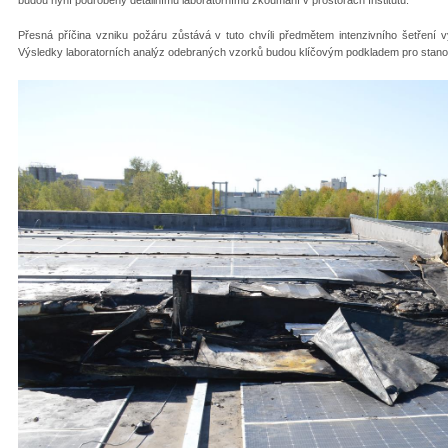
Přesná příčina vzniku požáru zůstává v tuto chvíli předmětem intenzivního šetření 
Výsledky laboratorních analýz odebraných vzorků budou klíčovým podkladem pro stanoven