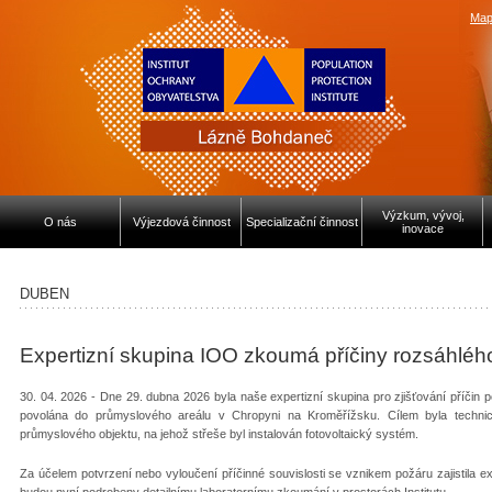
Map
Výzkum, vývoj,
O nás
Výjezdová činnost
Specializační činnost
inovace
DUBEN
Expertizní skupina IOO zkoumá příčiny rozsáhléh
30. 04. 2026 - Dne 29. dubna 2026 byla naše expertizní skupina pro zjišťování příči
povolána do průmyslového areálu v Chropyni na Kroměřížsku. Cílem byla techn
průmyslového objektu, na jehož střeše byl instalován fotovoltaický systém.
Za účelem potvrzení nebo vyloučení příčinné souvislosti se vznikem požáru zajistila ex
budou nyní podrobeny detailnímu laboratornímu zkoumání v prostorách Institutu.