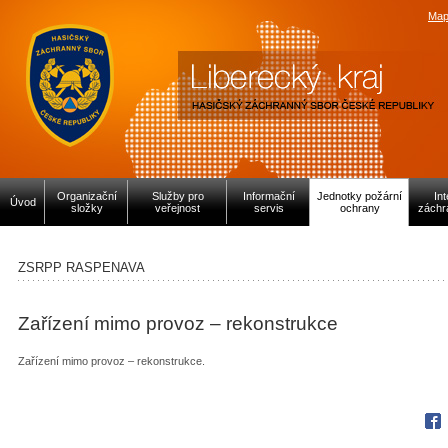
Map
Organizační
Služby pro
Informační
Jednotky požární
In
Úvod
složky
veřejnost
servis
ochrany
záchr
ZSRPP RASPENAVA
Zařízení mimo provoz – rekonstrukce
Zařízení mimo provoz – rekonstrukce.
Fac