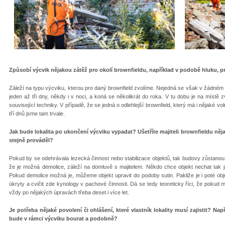
Způsobí výcvik nějakou zátěž pro okolí brownfieldu, například v podobě hluku, 
Záleží na typu výcviku, kterou pro daný brownfield zvolíme. Nejedná se však v žádném p
jeden až tři dny, někdy i v noci, a koná se několikrát do roka. V tu dobu je na míst
související techniky. V případě, že se jedná o odlehlejší brownfield, který má i nějaké v
tří dnů jsme tam trvale.
Jak bude lokalita po ukončení výcviku vypadat? Ušetříte majiteli brownfieldu něj
stejně prováděl?
Pokud by se odehrávala lezecká činnost nebo stabilizace objektů, tak budovy zůstanou 
že je možná demolice, záleží na domluvě s majitelem. Někdo chce objekt nechat tak jak
Pokud demolice možná je, můžeme objekt upravit do podoby sutin. Pakliže je i poté obj
úkryty a cvičit zde kynology v pachové činnosti. Dá se tedy teoreticky říci, že pokud m
vždy po nějakých úpravách třeba deset i více let.
Je potřeba nějaké povolení či ohlášení, které vlastník lokality musí zajistit? Na
bude v rámci výcviku bourat a podobně?