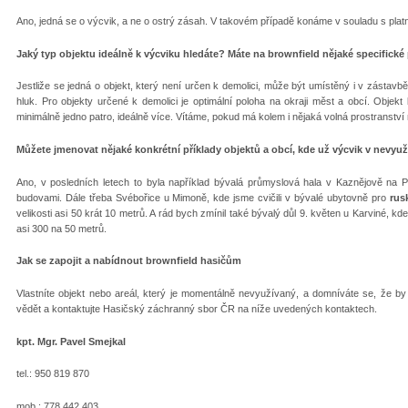
Ano, jedná se o výcvik, a ne o ostrý zásah. V takovém případě konáme v souladu s platn
Jaký typ objektu ideálně k výcviku hledáte? Máte na brownfield nějaké specifick
Jestliže se jedná o objekt, který není určen k demolici, může být umístěný i v zástav
hluk. Pro objekty určené k demolici je optimální poloha na okraji měst a obcí. Objek
minimálně jedno patro, ideálně více. Vítáme, pokud má kolem i nějaká volná prostranství
Můžete jmenovat nějaké konkrétní příklady objektů a obcí, kde už výcvik v nevyuž
Ano, v posledních letech to byla například bývalá průmyslová hala v Kaznějově na Pl
budovami. Dále třeba Svébořice u Mimoně, kde jsme cvičili v bývalé ubytovně pro
rus
velikosti asi 50 krát 10 metrů. A rád bych zmínil také bývalý důl 9. květen u Karviné, k
asi 300 na 50 metrů.
Jak se zapojit a nabídnout brownfield hasičům
Vlastníte objekt nebo areál, který je momentálně nevyužívaný, a domníváte se, že b
vědět a kontaktujte Hasičský záchranný sbor ČR na níže uvedených kontaktech.
kpt. Mgr. Pavel Smejkal
tel.: 950 819 870
mob.: 778 442 403