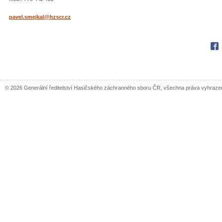
pavel.smejkal@hzscr.cz
Fac
© 2026 Generální ředitelství Hasičského záchranného sboru ČR, všechna práva vyhraze