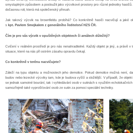
smysluplným způsobem a posloužit jako výcvikové prostory pro různé jednotky hasičů. Pr
dočasnou roli, která má společenský přesah.
Jak takový výcvik na brownfieldu probíhá? Co konkrétně hasiči nacvičují a jaké obj
s
kpt.
Pavlem Smejkalem z generálního ředitelství HZS ČR.
Čím je pro vás výcvik v opuštěných objektech či areálech důležitý?
Cvičení v reálném prostředí je pro nás nenahraditelné. Každý objekt je jiný, a právě 
situace, které na nás při ostrém zásahu opravdu čekají.
Co konkrétně v terénu nacvičujete?
Záleží na typu objektu a možnostech jeho demolice. Pokud demolice možná není, dají 
budov nebo lezecké výcviky tam, kde je budova vyšší a složitější. V případě, že objek
se jednak samotné bourání, tak i vyhledávání osob v sutinách s využitím echolokačních
samozřejmě také vyprošťování osob ze sutin za pomoci speciální techniky.