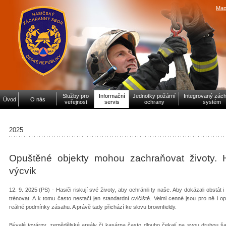
Map
Služby pro
Informační
Jednotky požární
Integrovaný zác
Úvod
O nás
veřejnost
servis
ochrany
systém
2025
Opuštěné objekty mohou zachraňovat životy. Ha
výcvik
12. 9. 2025 (PS) - Hasiči riskují své životy, aby ochránili ty naše. Aby dokázali obstát i
trénovat. A k tomu často nestačí jen standardní cvičiště. Velmi cenné jsou pro ně i o
reálné podmínky zásahu. A právě tady přichází ke slovu brownfieldy.
Bývalé továrny, zemědělské areály či kasárna často dlouho čekají na svou druhou šanc