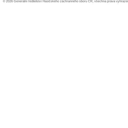
© 2026 Generální ředitelství Hasičského záchranného sboru ČR, všechna práva vyhraze