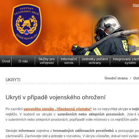
Map
Služby pro
Informační
Jednotky požární
Integrovaný zác
Úvod
O nás
veřejnost
servis
ochrany
systém
Úvodní strana
/
Och
UKRYTI
Ukrytí v případě vojenského ohrožení
Po zaznění
varovného signálu „Všeobecná výstraha“
se co nejrychleji ukryjte
v nej
nejblíže. V budově se ukryjte v
suterénních nebo sklepních prostorách
. Jste-li
v suterénních nebo sklepních prostorách, popřípadě volte místnost v co nejnižším patře
Sledujte
informace
zejména z
hromadných sdělovacích prostředků
a postupujte po
záchranářů. Zachovejte klid a jednejte s rozvahou. V úkrytu zůstaňte, dokud není vydán