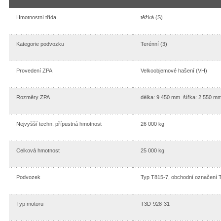
Hmotnostní třída
těžká (S)
Kategorie podvozku
Terénní (3)
Provedení ZPA
Velkoobjemové hašení (VH)
Rozměry ZPA
délka: 9 450 mm šířka: 2 550 m
Nejvyšší techn. přípustná hmotnost
26 000 kg
Celková hmotnost
25 000 kg
Podvozek
Typ T815-7, obchodní označení
Typ motoru
T3D-928-31