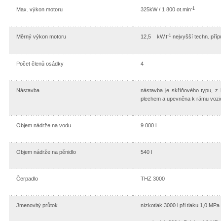
-1
Max. výkon motoru
325kW / 1 800 ot.min
-1
Měrný výkon motoru
12,5 kW.t
nejvyšší techn. pří
Počet členů osádky
4
Nástavba
nástavba je skříňového typu, z 
plechem a upevněna k rámu vozi
Objem nádrže na vodu
9 000 l
Objem nádrže na pěnidlo
540 l
Čerpadlo
THZ 3000
Jmenovitý průtok
nízkotlak 3000 l při tlaku 1,0 MPa