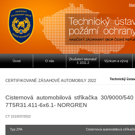
Map
Zkušební laboratoř
Úvod
O nás
Výzkum a vývoj
č.1011.2
Technický ústa
CERTIFIKOVANÉ ZÁSAHOVÉ AUTOMOBILY 2022
Cisternová automobilová stříkačka 30/9000/5
7T5R31.411-6x6.1- NORGREN
CT 221/037/2022
Typ ZPA
Cisternová automobilová stříkač