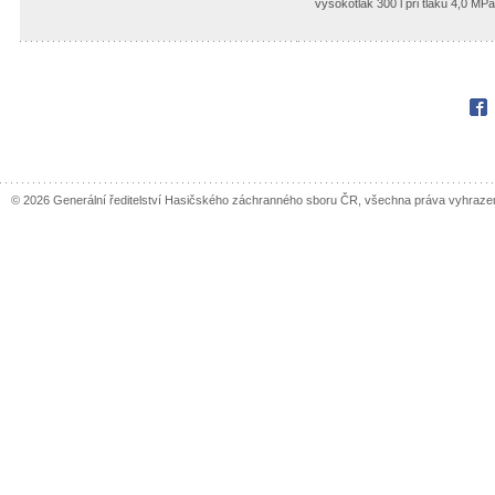
vysokotlak 300 l při tlaku 4,0 MPa
Fac
© 2026 Generální ředitelství Hasičského záchranného sboru ČR, všechna práva vyhraze