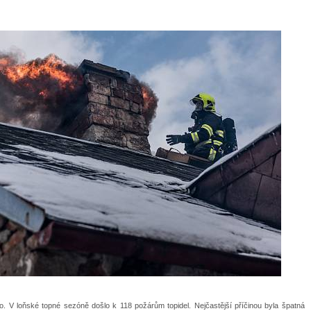
lo. V loňské topné sezóně došlo k 118 požárům topidel. Nejčastější příčinou byla špatná