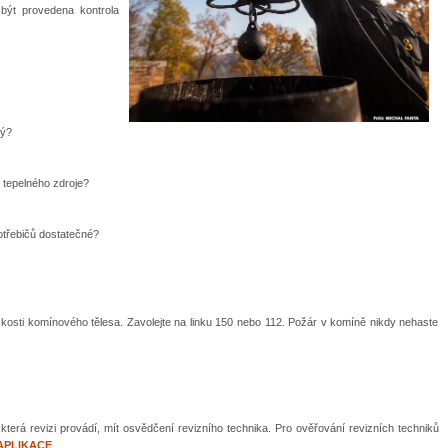
 být provedena kontrola
tý?
 tepelného zdroje?
otřebičů dostatečné?
zkosti komínového tělesa. Zavolejte na linku 150 nebo 112. Požár v komíně nikdy nehaste
terá revizi provádí, mít osvědčení revizního technika. Pro ověřování revizních techniků
APLIKACE
.