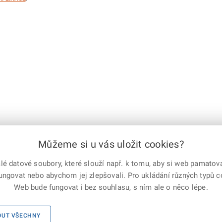
Můžeme si u vás uložit cookies?
 datové soubory, které slouží např. k tomu, aby si web pamatoval
e-mailem
vytisknout
Facebook
X
fungovat nebo abychom jej zlepšovali. Pro ukládání různých typů 
Corp.
Web bude fungovat i bez souhlasu, s ním ale o něco lépe.
ho sboru ČR, všechna práva vyhrazena
Mapa serveru
OUT VŠECHNY