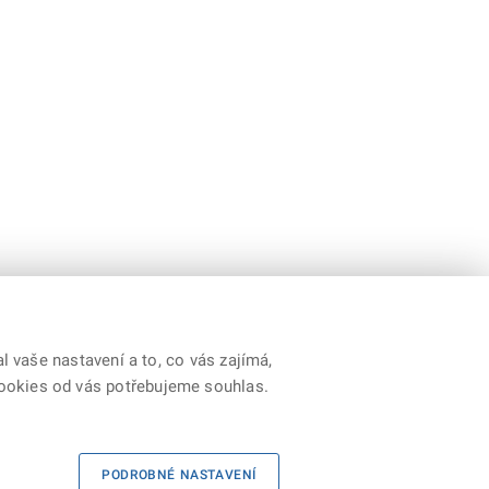
 vaše nastavení a to, co vás zajímá,
cookies od vás potřebujeme souhlas.
|
Kontakty
|
Prohlášení o přístupnosti
|
RSS
PODROBNÉ NASTAVENÍ