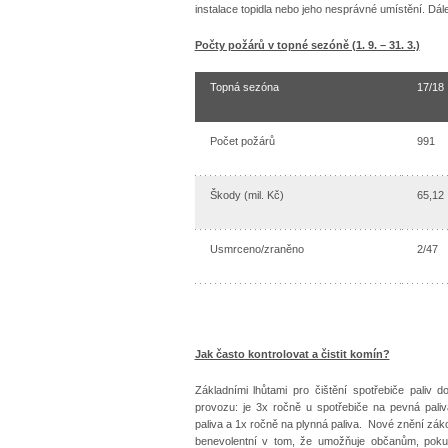
instalace topidla nebo jeho nesprávné umístění. Dál
Počty požárů v topné sezóně (1. 9. – 31. 3.)
Topná sezóna
17/18
Počet požárů
991
Škody (mil. Kč)
65,12
Usmrceno/zraněno
2/47
Jak často kontrolovat a čistit komín?
Základními lhůtami pro čištění spotřebiče paliv 
provozu: je 3x ročně u spotřebiče na pevná pali
paliva a 1x ročně na plynná paliva. Nové znění zák
benevolentní v tom, že umožňuje občanům, pokud