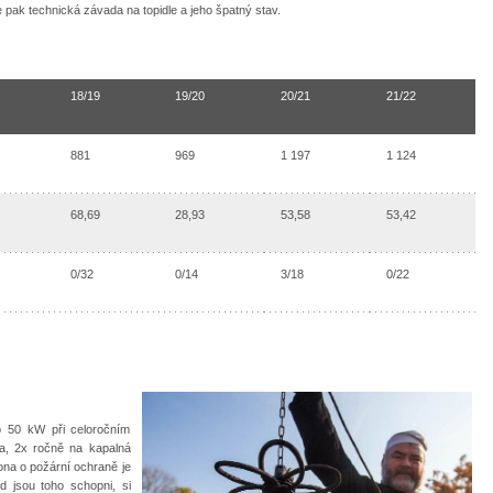
e pak technická závada na topidle a jeho špatný stav.
18/19
19/20
20/21
21/22
881
969
1 197
1 124
68,69
28,93
53,58
53,42
0/32
0/14
3/18
0/22
do 50 kW při celoročním
va, 2x ročně na kapalná
ona o požární ochraně je
 jsou toho schopni, si