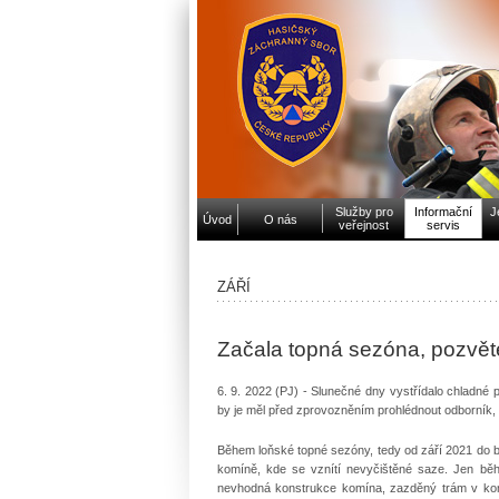
Služby pro
Informační
J
Úvod
O nás
veřejnost
servis
ZÁŘÍ
Začala topná sezóna, pozvět
6. 9. 2022 (PJ) - Slunečné dny vystřídalo chladné 
by je měl před zprovozněním prohlédnout odborník, a
Během loňské topné sezóny, tedy od září 2021 do 
komíně, kde se vznítí nevyčištěné saze. Jen b
nevhodná konstrukce komína, zazděný trám v ko