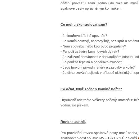
čištění provést i sami. Jednou do roka ale musí
spalinové cesty oprávněným kominíkem.
Co mohu zkontrolovat sám?
- Je kouřovod řádně upevněn?
- Je komín celistvý, neprodyšný, bez spár a omítnu
- Není spotřebič nebo kouřovod propálený?
- Fungují uzávěry komínových dvířek?
- Je zařízení domácnosti v dostatečném odstupu od
- Je použita tepelná a nehořlavá izolace?
- Jsou funkční přívodní šňůry a zásuvky u kotle?
- Je dimenzování pojistek v případě elektrických sp
Co dělat, když začne v komíně hořet?
Urychleně odstraňte veškerý hořlavý materiál z blí
vodou, ale pískem.
Revizní technik
Pro provádění revize spalinové cesty musí osoba, k
spalinových cest spustilo MV – GŘ HZS ČR slouží