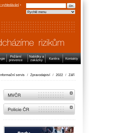
 vyhledávání
Požární
Nabídky a
egie
Kariéra
Kontakty
prevence
zakázky
Informační servis
/
Zpravodajství
/
2022
/
Září
MVČR
internetové stránky Policie ČR