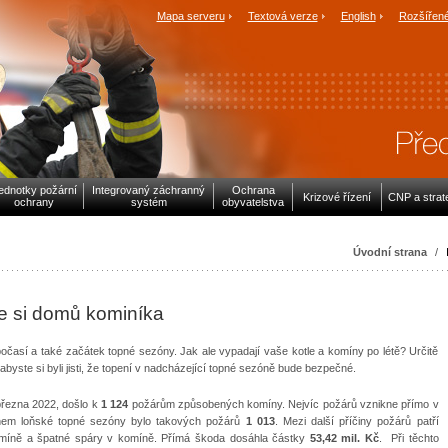
Mapa serveru
Textová verze
English
Rozšířené
ednotky požární
Integrovaný záchranný
Ochrana
Krizové řízení
CNP a strat
ochrany
systém
obyvatelstva
Úvodní strana
/
e si domů kominíka
počasí a také začátek topné sezóny. Jak ale vypadají vaše kotle a komíny po létě? Určitě
byste si byli jisti, že topení v nadcházející topné sezóně bude bezpečné.
března 2022, došlo k
1 124
požárům způsobených komíny. Nejvíc požárů vznikne přímo v
ěhem loňské topné sezóny bylo takových požárů
1 013
. Mezi další příčiny požárů patří
míně a špatné spáry v komíně. Přímá škoda dosáhla částky
53,42 mil. Kč
. Při těchto