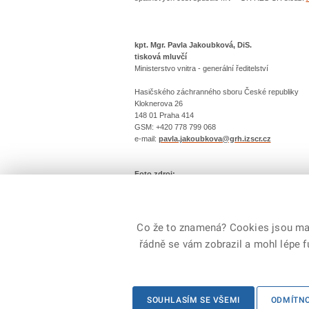
kpt. Mgr. Pavla Jakoubková, DiS.
tisková mluvčí
Ministerstvo vnitra - generální ředitelství
Hasičského záchranného sboru České republiky
Kloknerova 26
148 01 Praha 414
GSM: +420 778 799 068
e-mail:
pavla.jakoubkova@grh.izscr.cz
Foto zdroj:
www.pozary.cz
Michal Šafus
Co že to znamená? Cookies jsou malé
řádně se vám zobrazil a mohl lépe 
© 2026 Generální ředitelství Hasičského záchranné
SOUHLASÍM SE VŠEMI
ODMÍTN