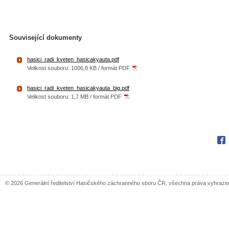
Související dokumenty
hasici_radi_kveten_hasicakyauta.pdf
Velikost souboru: 1006,8 KB / formát PDF
hasici_radi_kveten_hasicakyauta_big.pdf
Velikost souboru: 1,7 MB / formát PDF
Fac
© 2026 Generální ředitelství Hasičského záchranného sboru ČR, všechna práva vyhraze