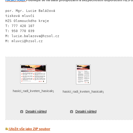
HASIČI RADÍ
Podívejte se na další protipožární a bezpečnostní doporučení HZS 
por. Mgr. Lucie Balážová

tisková mluvčí 

HZS Olomouckého kraje

T: 777 420 107

T: 950 770 039

M: lucie.balazova@hzsol.cz

M: mluvci@hzsol.cz
hasici_radi_kveten_hasicakyauta
hasici_radi_kveten_hasicakyauta_big
Detailní náhled
Detailní náhled
Uložit vše jako ZIP soubor