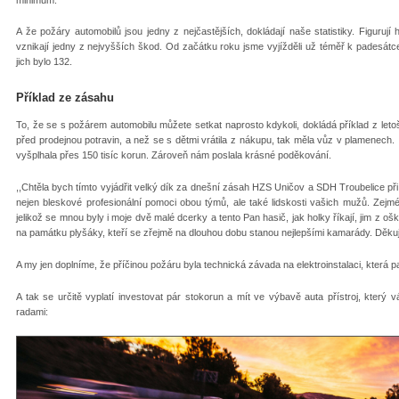
A že požáry automobilů jsou jedny z nejčastějších, dokládají naše statistiky. Figurují
vznikají jedny z nejvyšších škod. Od začátku roku jsme vyjížděli už téměř k padesátce 
jich bylo 132.
Příklad ze zásahu
To, že se s požárem automobilu můžete setkat naprosto kdykoli, dokládá příklad z le
před prodejnou potravin, a než se s dětmi vrátila z nákupu, tak měla vůz v plamenech.
vyšplhala přes 150 tisíc korun. Zároveň nám poslala krásné poděkování.
,,Chtěla bych tímto vyjádřit velký dík za dnešní zásah HZS Uničov a SDH Troubelice př
nejen bleskové profesionální pomoci obou týmů, ale také lidskosti vašich mužů. Zejmé
jelikož se mnou byly i moje dvě malé dcerky a tento Pan hasič, jak holky říkají, jim z ošk
na památku plyšáky, kteří se zřejmě na dlouhou dobu stanou nejlepšími kamarády. Děkuji 
A my jen doplníme, že příčinou požáru byla technická závada na elektroinstalaci, která p
A tak se určitě vyplatí investovat pár stokorun a mít ve výbavě auta přístroj, kter
radami: