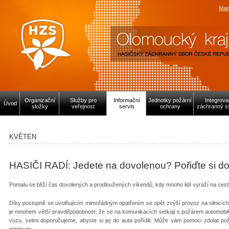
Map
Organizační
Služby pro
Informační
Jednotky požární
Integrov
Úvod
složky
veřejnost
servis
ochrany
záchranný s
KVĚTEN
HASIČI RADÍ: Jedete na dovolenou? Pořiďte si do a
Pomalu se blíží čas dovolených a prodloužených víkendů, kdy mnoho lidí vyráží na ce
Díky postupně se uvolňujícím mimořádným opatřením se opět zvýší provoz na silnicích, 
je mnohem větší pravděpodobnost, že se na komunikacích setkají s požárem automobilu.
vozu, velmi doporučujeme, abyste si jej do auta pořídili. Může vám pomoci zdolat po
minimum.