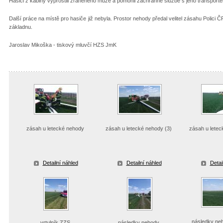
Hasiči z kabiny vyprostili zraněného muže a pomohli záchranné službě s jeho transporte
Další práce na místě pro hasiče již nebyla. Prostor nehody předal velitel zásahu Polici 
základnu.
Jaroslav Mikoška - tiskový mluvčí HZS JmK
zásah u letecké nehody
zásah u letecké nehody (3)
zásah u letec
Detailní náhled
Detailní náhled
Detai
následky ne
vrtulník ZZS
následky nehody