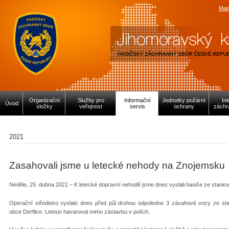
Map
Organizační
Služby pro
Informační
Jednotky požární
In
Úvod
složky
veřejnost
servis
ochrany
záchr
2021
Zasahovali jsme u letecké nehody na Znojemsku
Neděle, 25. dubna 2021 – K letecké dopravní nehodě jsme dnes vyslali hasiče ze stanice 
Operační středisko vyslalo dnes před půl druhou odpoledne 3 zásahové vozy ze s
obce Derflice. Letoun havaroval mimo zástavbu v polích.