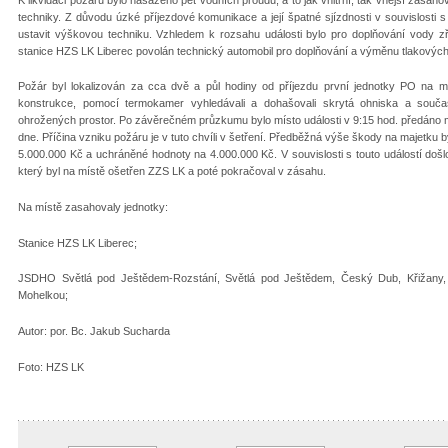
techniky. Z důvodu úzké příjezdové komunikace a její špatné sjízdnosti v souvislosti 
ustavit výškovou techniku. Vzhledem k rozsahu události bylo pro doplňování vody zř
stanice HZS LK Liberec povolán technický automobil pro doplňování a výměnu tlakových 
Požár byl lokalizován za cca dvě a půl hodiny od příjezdu první jednotky PO na míst
konstrukce, pomocí termokamer vyhledávali a dohašovali skrytá ohniska a sou
ohrožených prostor. Po závěrečném průzkumu bylo místo události v 9:15 hod. předáno ma
dne. Příčina vzniku požáru je v tuto chvíli v šetření. Předběžná výše škody na majetku
5.000.000 Kč a uchráněné hodnoty na 4.000.000 Kč. V souvislosti s touto událostí došl
který byl na místě ošetřen ZZS LK a poté pokračoval v zásahu.
Na místě zasahovaly jednotky:
Stanice HZS LK Liberec;
JSDHO Světlá pod Ještědem-Rozstání, Světlá pod Ještědem, Český Dub, Křižany
Mohelkou;
Autor: por. Bc. Jakub Sucharda
Foto: HZS LK