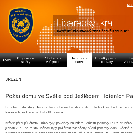
Map
Organizační
Služby pro
Informační
Jednotky požární
In
Úvod
složky
veřejnost
servis
ochrany
záchr
BŘEZEN
Požár domu ve Světlé pod Ještědem Hořeních P
Do letošní statistiky Hasičského záchranného sboru Libereckého kraje bude zaznam
Pasekách, ke kterému došlo 18. března.
Krátce před půl čtvrtou ráno byly povolány na místo události jednotky PO z druhého
jednotek PO na místo události byly požárem zasaženy půdní prostory domu včetně stř
K likvidaci požáru bylo nasazeno pět vodních proudů, a to jak vnitřní, tak vnější zásah