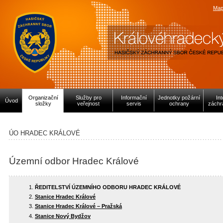
Map
Organizační
Služby pro
Informační
Jednotky požární
In
Úvod
složky
veřejnost
servis
ochrany
záchr
ÚO HRADEC KRÁLOVÉ
Územní odbor Hradec Králové
ŘEDITELSTVÍ ÚZEMNÍHO ODBORU HRADEC KRÁLOVÉ
Stanice Hradec Králové
Stanice Hradec Králové – Pražská
Stanice Nový Bydžov