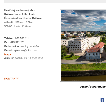
Hasičský záchranný sbor
Královéhradeckého kraje
Územní odbor Hradec Králové
nábřeží U Přívozu 122/4
500 03 Hradec Králové
Telefon:
950 530 111
Fax:
495 512 282
ID datové schránky
: yvfab6e
E-mail:
spisovna@hkk.izscr.cz
Mapa
GPS:
50.2055742N, 15.8303233E
KONTAKTY
Územní odbor Hradec
Fac