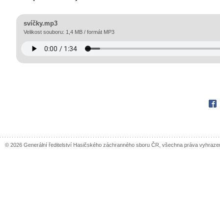
svíčky.mp3
Velikost souboru: 1,4 MB / formát MP3
Fac
© 2026 Generální ředitelství Hasičského záchranného sboru ČR, všechna práva vyhraze