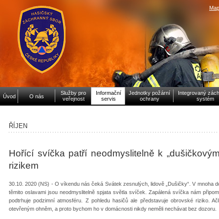
Map
Služby pro
Informační
Jednotky požární
Integrovaný zác
Úvod
O nás
veřejnost
servis
ochrany
systém
ŘÍJEN
Hořící svíčka patří neodmyslitelně k „dušičkový
rizikem
30.10. 2020 (NS) - O víkendu nás čeká Svátek zesnulých, lidově „Dušičky“. V mnoha 
těmito oslavami jsou neodmyslitelně spjata světla svíček. Zapálená svíčka nám připom
podtrhuje podzimní atmosféru. Z pohledu hasičů ale představuje obrovské riziko. Ač
otevřeným ohněm, a proto bychom ho v domácnosti nikdy neměli nechávat bez dozoru.