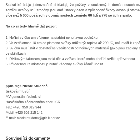
Statistické údaje jednoznačně dokládají, že požáry v soukromých domácnostech mají
zemřou desítky lidí, zraněny jsou další stovky osob a způsobené škody dosahují stami
více než 5 000 požárech v domácnostech zemřelo 66 lidí a 778 se jich zranilo.
Na co si tedy hlavně dát pozor:
1. Hořící svíčku umísťujeme na stabilní nehořlavou podložku.
2. Ve vzdálenosti 10 cm od plamene svíčky může být teplota až 200 °C, což stačí k zapálení
3. Svíčka musí stát v dostatečné vzdálenosti od hořlavých materiálů (jako jsou záclony
ve skříňkách.
4. Rizikovým faktorem jsou malé děti a zvířata, které mohou hořící svíčku převrhnout.
5. Při odchodu z místnosti je nutné všechny svíčky řádně uhasit.
pplk. Mgr. Nicole Studená
tisková mluvčí
MV-generální ředitelství
Hasičského záchranného sboru ČR
Tel.: +420 950 819 944
Mobil: +420 602 215 142
E-mail: nicole.studena@grh.izscr.cz
Související dokumenty