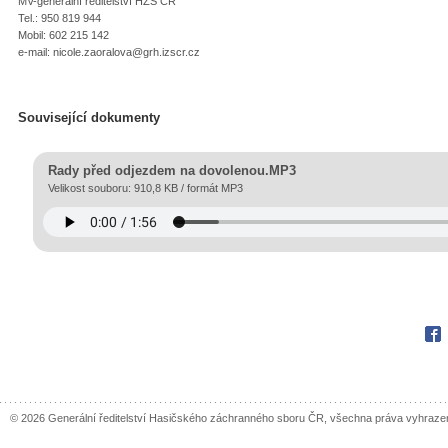
MV-generální ředitelství HZS ČR
Tel.: 950 819 944
Mobil: 602 215 142
e-mail: nicole.zaoralova@grh.izscr.cz
Související dokumenty
Rady před odjezdem na dovolenou.MP3
Velikost souboru: 910,8 KB / formát MP3
Fac
© 2026 Generální ředitelství Hasičského záchranného sboru ČR, všechna práva vyhraze