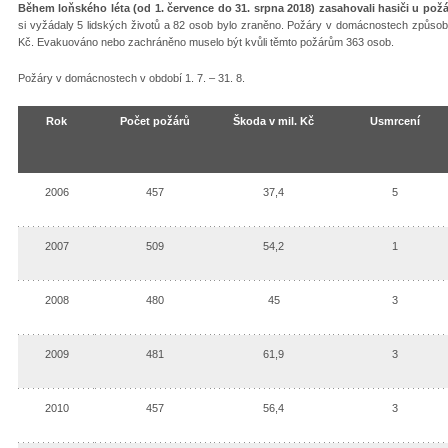
Během loňského léta (od 1. července do 31. srpna 2018) zasahovali hasiči u po
si vyžádaly 5 lidských životů a 82 osob bylo zraněno. Požáry v domácnostech způsobil
Kč. Evakuováno nebo zachráněno muselo být kvůli těmto požárům 363 osob.
Požáry v domácnostech v období 1. 7. – 31. 8.
Rok
Počet požárů
Škoda v mil. Kč
Usmrcení
2006
457
37,4
5
2007
509
54,2
1
2008
480
45
3
2009
481
61,9
3
2010
457
56,4
3