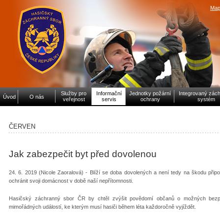
Map
Služby pro
Informační
Jednotky požární
Integrovaný zác
Úvod
O nás
veřejnost
servis
ochrany
systém
ČERVEN
Jak zabezpečit byt před dovolenou
24. 6. 2019 (Nicole Zaoralová) - Blíží se doba dovolených a není tedy na škodu připo
ochránit svoji domácnost v době naší nepřítomnosti.
Hasičský záchranný sbor ČR by chtěl zvýšit povědomí občanů o možných bezpeč
mimořádných událostí, ke kterým musí hasiči během léta každoročně vyjíždět.