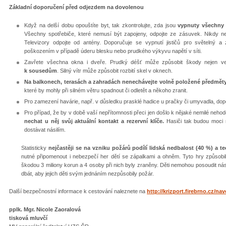
Základní doporučení před odjezdem na dovolenou
Když na delší dobu opouštíte byt, tak zkontrolujte, zda jsou
vypnuty všechny e
Všechny spotřebiče, které nemusí být zapojeny, odpojte ze zásuvek. Nikdy ne
Televizory odpojte od antény. Doporučuje se vypnutí jističů pro světelný 
poškozením v případě úderu blesku nebo prudkého výkyvu napětí v síti.
Zavřete všechna okna i dveře. Prudký déšť může způsobit škody nejen v
k sousedům
. Silný vítr může způsobit rozbití skel v oknech.
Na balkonech, terasách a zahradách nenechávejte volně položené předmět
které by mohly při silném větru spadnout či odletět a někoho zranit.
Pro zamezení havárie, např. v důsledku prasklé hadice u pračky či umyvadla, dop
Pro případ, že by v době vaší nepřítomnosti přeci jen došlo k nějaké nemilé neh
nechat u něj svůj aktuální kontakt a rezervní klíče.
Hasiči tak budou moci r
dostávat násilím.
Statisticky
nejčastěji se na vzniku požárů podílí lidská nedbalost (40 %) a t
nutné připomenout i nebezpečí her dětí se zápalkami a ohněm. Tyto hry způsobi
škodou 3 miliony korun a 4 osoby při nich byly zraněny. Děti nemohou posoudit ná
dbát, aby jejich děti svým jednáním nezpůsobily požár.
Další bezpečnostní informace k cestování naleznete na
http://krizport.firebrno.cz/na
pplk. Mgr. Nicole Zaoralová
tisková mluvčí