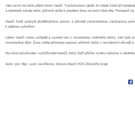
Jako první na místo přijeli místní hasiči. Ti průzkumem zjistili, že mladé ženě při mani
a následně začala hořet, přičemž došlo k popálení ženy na horní části těla. Postupně na mí
Hasiči ženě poskytli předlékařskou pomoc a přivolali zdravotnickou záchrannou pomo
k dalšímu vyšetření.
Láhev hasiči vodou ochladili a vynesli ven z novostavby rodinného domu, kde byla so
rozestavěný dům. Žena chtěla přímotop vypnout, přičemž došlo z neznámých důvodů k
Na místo byl přivolán i vyšetřovatel hasičů, který šetří příčinu vzniku výbuchu s násle
Autor: por. Mgr. Lucie Javoříková, tisková mluvčí HZS Zlínského kraje
Fac