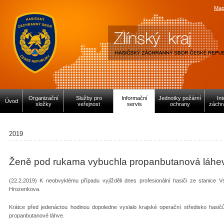
Map
Organizační
Služby pro
Informační
Jednotky požární
In
Úvod
složky
veřejnost
servis
ochrany
záchr
2019
Ženě pod rukama vybuchla propanbutanová láhe
(22.2.2019) K neobvyklému případu vyjížděli dnes profesionální hasiči ze stanice
Hrozenkova.
Krátce před jedenáctou hodinou dopoledne vyslalo krajské operační středisko has
propanbutanové láhve.