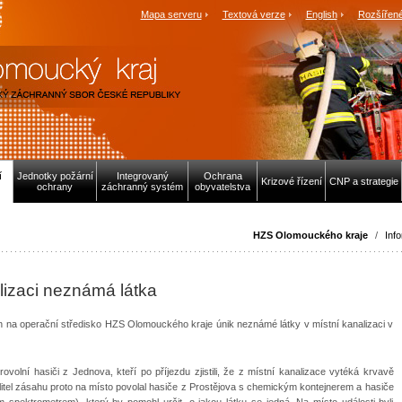
Mapa serveru
Textová verze
English
Rozšířené
í
Jednotky požární
Integrovaný
Ochrana
Krizové řízení
CNP a strategie
ochrany
záchranný systém
obyvatelstva
HZS Olomouckého kraje
/
Inf
lizaci neznámá látka
en na operační středisko HZS Olomouckého kraje únik neznámé látky v místní kanalizaci v
rovolní hasiči z Jednova, kteří po příjezdu zjistili, že z místní kanalizace vytéká krvavě
itel zásahu proto na místo povolal hasiče z Prostějova s chemickým kontejnerem a hasiče
pektrometrem), který by pomohl určit, o jakou látku se jedná. Na místo události byli