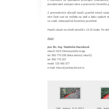
povoláni také zástupci obce a pracovníci životního p
Z preventivních důvodů hasiči uzavřeli místní studá
nich čistil sud od mořidla na obilí a látku splách
ve vodě, nebezpečná životnímu prostředí.
Hasiči zásah na místě ukončili v 13:15 hodin. Po do
Autor
:
por. Bc. Ing. Vladimíra Hacsiková
mluvčí HZS Olomouckého kraje
tel: 950 770 039 (linka tiskový mluvčí)
tel: 950 770 207
mobil: 725 490 377
e-mail: mluvci(zavinac)hzsol.cz
UNL_jednov_3-11-2017
UNL_jedn