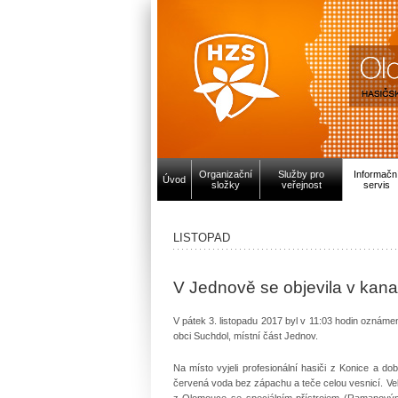
Organizační
Služby pro
Informačn
Úvod
složky
veřejnost
servis
LISTOPAD
V Jednově se objevila v kana
V pátek 3. listopadu 2017 byl v 11:03 hodin oznám
obci Suchdol, místní část Jednov.
Na místo vyjeli profesionální hasiči z Konice a dob
červená voda bez zápachu a teče celou vesnicí. Vel
z Olomouce se speciálním přístrojem (Ramanovým s