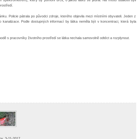
rostředí.
nku. Policie pátrala po původci zdroje, kterého objevila mezi místními obyvateli. Jeden z
l do kanalizace. Podle dostupných informací by látka neměla být v koncentraci, která byla
hodě s pracovníky životního prostředí se látka nechala samovolně odtéct a rozplynout.
ov_3-11-2017