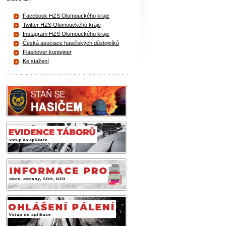
Facebook HZS Olomouckého kraje
Twitter HZS Olomouckého kraje
Instagram HZS Olomouckého kraje
Česká asociace hasičských důstojníků
Flashover kontejner
Ke stažení