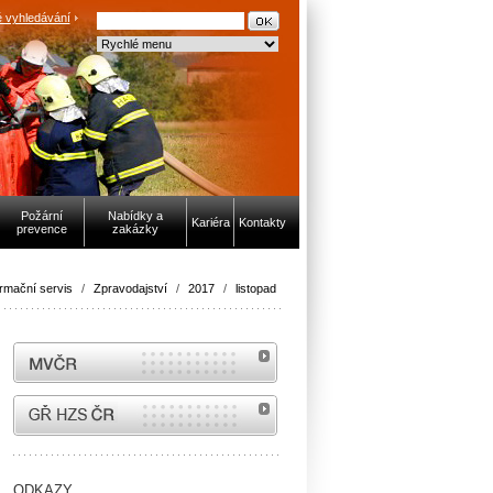
 vyhledávání
Požární
Nabídky a
Kariéra
Kontakty
prevence
zakázky
ormační servis
/
Zpravodajství
/
2017
/
listopad
MVČR
internetové stránky Hasiči ČR
ODKAZY