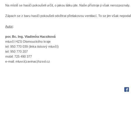
Na místě se hasiči pokoušeli určit, o jakou látku jde. Naše přístroje ji však nerozpoznaly.
Zápach se z baru hasiči pokoušeli odvětrat přetlakovou ventilací. To se jim však nepodařil
Autor
:
por. Bc. Ing. Vladimíra Hacsiková
mluvčí HZS Olomouckého kraje
tel: 950 770 039 (linka tiskový mluvčí)
tel: 950 770 207
mobil: 725 490 377
e-mail: mluvci(zavinac)hzsol.cz
Fac