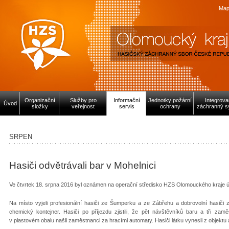
Map
Organizační
Služby pro
Informační
Jednotky požární
Integrov
Úvod
složky
veřejnost
servis
ochrany
záchranný s
SRPEN
Hasiči odvětrávali bar v Mohelnici
Ve čtvrtek 18. srpna 2016 byl oznámen na operační středisko HZS Olomouckého kraje ú
Na místo vyjeli profesionální hasiči ze Šumperku a ze Zábřehu a dobrovolní hasiči z
chemický kontejner. Hasiči po příjezdu zjistili, že pět návštěvníků baru a tři zaměs
v plastovém obalu našli zaměstnanci za hracími automaty. Hasiči látku vynesli z objektu a