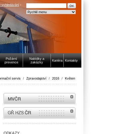
 vyhledávání
Požární
Nabídky a
Kariéra
Kontakty
prevence
zakázky
ormační servis
/
Zpravodajství
/
2016
/
Květen
MVČR
internetové stránky Hasiči ČR
ODKAZY