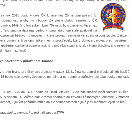
oji.
 za rok 2015 došlo v celé ČR k více než 20 tisícům požárů (v
y domácností a obytných budov. Za stejné období zemřelo v ČR
) osob a 1449 (v Jihočeském kraji 70) osob bylo zraněno. Více než
. Tato smutná data nás vedou k tomu, abychom stále apelovali na
požáru při běžných činnostech, které provádí zejména ve svém osobní životě. Zařízení
ve srovnání s hrozícím rizikem levný prostředek, který dokáže varovat před rozšířením
 můžeme vznikající požár uhasit již v počátku a zabránit tak větším škodám, a to nejen na
dí hlásič než hasič.
ace naleznete v přiloženém souboru.
vře své brány pro širokou veřejnost v pátek 13. května na
stanici profesionálních hasičů
15 hodin nejen svoji výjezdovou techniku a ochranné prostředky, ale také poskytnou rady
13. od 13:45 do 16:15 hodin do Dolní Vltavice. Bude zde možné vidět taktické cvičení
ody. V sobotu 14. května pak v rámci sportovního závodu zásahových jednotek Šumaman
ředvádět, k jakým požárům může dojít v domácnostech a jaké jsou možnosti jejich hašení.
stavební prevence, kontrolní činnosti a ZPP)