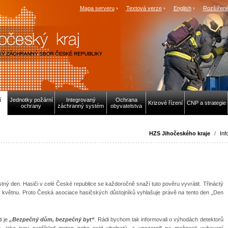
Mapa serveru
Textová verze
English
Rozšířené
í
Jednotky požární
Integrovaný
Ochrana
Krizové řízení
CNP a strategie
ochrany
záchranný systém
obyvatelstva
HZS Jihočeského kraje
/
Inf
ný den. Hasiči v celé České republice se každoročně snaží tuto pověru vyvrátit. Třináctý
 květnu. Proto Česká asociace hasičských důstojníků vyhlašuje právě na tento den „Den
i je
„Bezpečný dům, bezpečný byt“
. Rádi bychom tak informovali o výhodách detektorů
, jako jsou například metan nebo oxid uhelnatý, a upozornili na možnosti vybavení