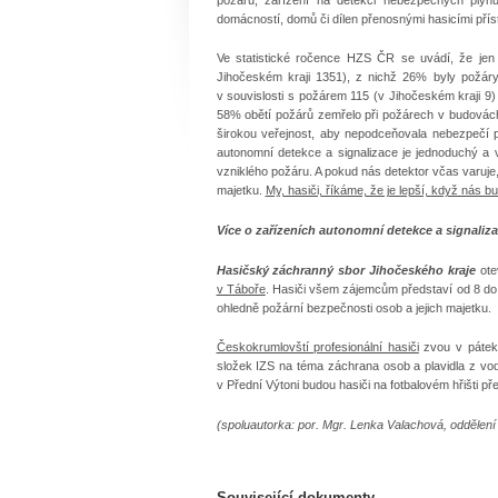
domácností, domů či dílen přenosnými hasicími přístr
Ve statistické ročence HZS ČR se uvádí, že jen
Jihočeském kraji 1351), z nichž 26% byly požár
v souvislosti s požárem 115 (v Jihočeském kraji 9
58% obětí požárů zemřelo při požárech v budovách
širokou veřejnost, aby nepodceňovala nebezpečí 
autonomní detekce a signalizace je jednoduchý a 
vzniklého požáru. A pokud nás detektor včas varuje,
majetku.
My, hasiči, říkáme, že je lepší, když nás bu
Více o zařízeních autonomní detekce a signaliz
Hasičský záchranný sbor Jihočeského kraje
ote
v Táboře
. Hasiči všem zájemcům představí od 8 do 
ohledně požární bezpečnosti osob a jejich majetku.
Českokrumlovští profesionální hasiči
zvou v pátek 
složek IZS na téma záchrana osob a plavidla z v
v Přední Výtoni budou hasiči na fotbalovém hřišti p
(spoluautorka: por. Mgr. Lenka Valachová, oddělení 
Související dokumenty