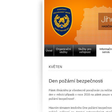
Organizační
Služby pro
Informačn
Úvod
složky
veřejnost
servis
KVĚTEN
Den požární bezpečnosti
Pátek třináctého je všeobecně považován za nešťast
den v měsíci připadá v roce 2016 na pátek pouze v
požární bezpečnosti“.
Hlavním tématem letošního Dne požární bezpečnost
požárů, zařízení na detekci nebezpečných plynů