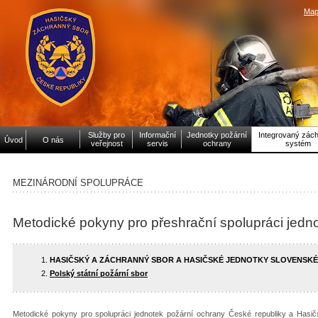
Map
Služby pro
Informační
Jednotky požární
Integrovaný zác
Úvod
O nás
veřejnost
servis
ochrany
systém
MEZINÁRODNÍ SPOLUPRÁCE
Metodické pokyny pro přeshrační spolupráci jedn
HASIČSKÝ A ZÁCHRANNÝ SBOR A HASIČSKÉ JEDNOTKY SLOVENSKÉ
Polský státní požární sbor
Metodické pokyny pro spolupráci jednotek požární ochrany České republiky a Hasič