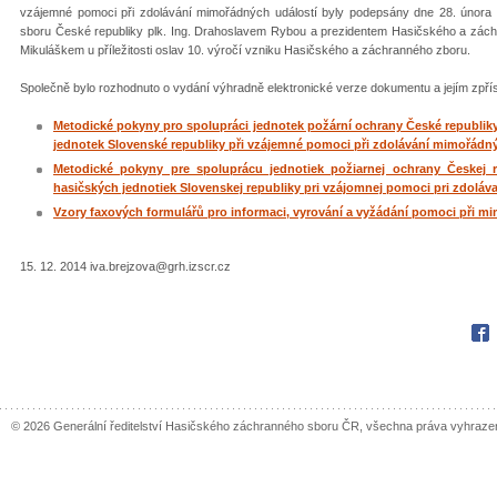
vzájemné pomoci při zdolávání mimořádných událostí byly podepsány dne 28. února
sboru České republiky plk. Ing. Drahoslavem Rybou a prezidentem Hasičského a záchr
Mikuláškem u příležitosti oslav 10. výročí vzniku Hasičského a záchranného zboru.
Společně bylo rozhodnuto o vydání výhradně elektronické verze dokumentu a jejím zpří
Metodické pokyny pro spolupráci jednotek požární ochrany České republik
jednotek Slovenské republiky při vzájemné pomoci při zdolávání mimořádný
Metodické pokyny pre spoluprácu jednotiek požiarnej ochrany Českej 
hasičských jednotiek Slovenskej republiky pri vzájomnej pomoci pri zdoláv
Vzory faxových formulářů pro informaci, vyrování a vyžádání pomoci při 
15. 12. 2014 iva.brejzova@grh.izscr.cz
Fac
© 2026 Generální ředitelství Hasičského záchranného sboru ČR, všechna práva vyhraze