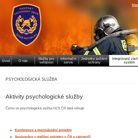
Map
Služby pro
Informační
Jednotky požární
Integrovaný zác
Úvod
O nás
veřejnost
servis
ochrany
systém
PSYCHOLOGICKÁ SLUŽBA
Aktivity psychologické služby
Čemu se psychologická služba HZS ČR také věnuje
Konference a mezinárodní projekty
Spolupráce s dalšími subjekty v ČR a zahraničí