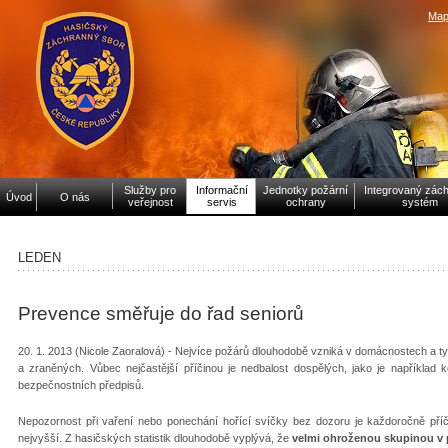
Map
Služby pro
Informační
Jednotky požární
Integrovaný zác
Úvod
O nás
veřejnost
servis
ochrany
systém
LEDEN
Prevence směřuje do řad seniorů
20. 1. 2013 (Nicole Zaoralová) - Nejvíce požárů dlouhodobě vzniká v domácnostech a ty 
a zraněných. Vůbec nejčastější příčinou je nedbalost dospělých, jako je například
bezpečnostních předpisů.
Nepozornost při vaření nebo ponechání hořící svíčky bez dozoru je každoročně pří
nejvyšší. Z hasičských statistik dlouhodobě vyplývá, že
velmi ohroženou skupinou v p