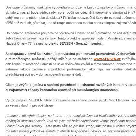
Dostupné průzkumy však také vypovídají o tom, že ne každý z nás by při různých mim
si, kdo z nás si bude vědět rady, co si počít po odeznění varovného signálu siré
uchýlíme se na půdu nebo do sklepa? Při úniku nebezpečné látky do ovzduší začneme 
těžší než vzduch, přemítat, kde si koupit ochrannou masku nebo zaimprovizujeme? A ví
Do nedávna směřovala preventivně výchovná činnost hasičů převážně do řad dětí a ml
velká kampaň právě mezi seniory. Tento projekt je společným dílem Ministerstva vnit
Nadací Charty 77, v rámci
projektu SENSEN - Senzační senioři
.
Spolupráce v první fázi zahrnuje pravidelné publikování preventivně výchovných 
a mimořádných událostí.
Každý měsíc je na stránkách
www.SENSEN.cz
zveřejňov
ohlašování mimořádné události na linku tísňového volání a téma varování obyvatelstva.
zahrnuje takové zajímavé a praktické problematiky, jako např. mimořádné událos
předcházení požáru v domácnostech a mnohé další.
Cílem je zvýšit zejména u seniorů povědomí o existenci rozličných hrozeb v sou
si zopakovat) zásady žádoucího chování při mimořádných událostech.
Využití projektu SENSEN, který cílí zejména na seniory, považuje plk. Mgr. Eleonóra Ti
za velmi výhodný pro obě strany:
„Jednou z cílových skupin, na kterou se preventivní činnosti Hasičského záchranné
rozšiřující skupina seniorů. Tato skupina otázkám bezpečnosti věnuje zvýšenou pozorno
účastní akcí pro seniory. Jsme proto rádi za prostor, který jsme dostali v rámci pro
rozsahu popsat jednotlivá témata z oblasti bezpečnosti týkající se zejména prevenc