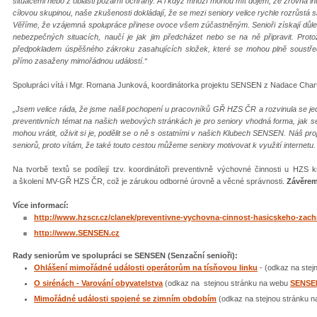
situacemi nebo z oblasti požární ochrany. A i když mnozí mohou mít dojem, že zrovna i
cílovou skupinou, naše zkušenosti dokládají, že se mezi seniory velice rychle rozrůstá sku
Věříme, že vzájemná spolupráce přinese ovoce všem zúčastněným. Senioři získají důle
nebezpečných situacích, naučí je jak jim předcházet nebo se na ně připravit. Prot
předpokladem úspěšného zákroku zasahujících složek, které se mohou plně soustředi
přímo zasaženy mimořádnou událostí.“
Spolupráci vítá i Mgr. Romana Junková, koordinátorka projektu SENSEN z Nadace Char
„Jsem velice ráda, že jsme našli pochopení u pracovníků GŘ HZS ČR a rozvinula se jed
preventivních témat na našich webových stránkách je pro seniory vhodná forma, jak se
mohou vrátit, oživit si je, podělit se o ně s ostatními v našich Klubech SENSEN. Náš p
seniorů, proto vítám, že také touto cestou můžeme seniory motivovat k využití internetu
Na tvorbě textů se podílejí tzv. koordinátoři preventivně výchovné činnosti u HZS kr
a školení MV-GŘ HZS ČR, což je zárukou odborné úrovně a věcné správnosti.
Závěrem
Více informací:
http://www.hzscr.cz/clanek/preventivne-vychovna-cinnost-hasicskeho-zac
http://www.SENSEN.cz
Rady seniorům ve spolupráci se SENSEN (Senzační senioři):
Ohlášení mimořádné události operátorům na tísňovou linku
- (odkaz na ste
O sirénách - Varování obyvatelstva
(odkaz na stejnou stránku na webu
SENSE
Mimořádné události spojené se zimním obdobím
(odkaz na stejnou stránku 