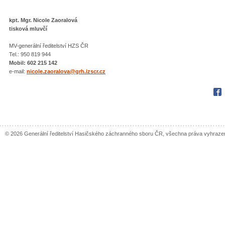
kpt. Mgr. Nicole Zaoralová
tisková mluvčí
MV-generální ředitelství HZS ČR
Tel.: 950 819 944
Mobil: 602 215 142
e-mail:
nicole.zaoralova@grh.izscr.cz
Fac
© 2026 Generální ředitelství Hasičského záchranného sboru ČR, všechna práva vyhraze