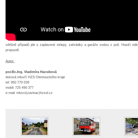
většině případů jde o zaplavené sklepy, zahrádky a garáže vodou z polí. Hasiči odkl
propustě.
Autor:
por.Bc.Ing. Vladimíra Hacsiková
tisková mluvčí HZS Olomouckého kraje
tel: 950 770 039
mobil: 725 490 377
e-mail: mluvci(zavinac)hzsol.cz