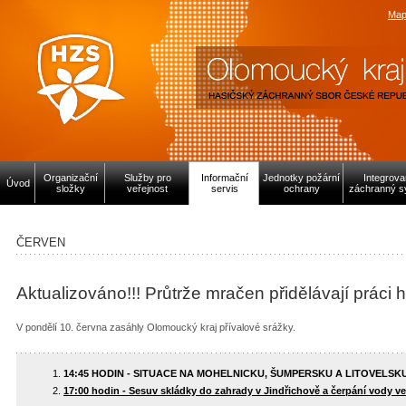
Map
Organizační
Služby pro
Informační
Jednotky požární
Integrov
Úvod
složky
veřejnost
servis
ochrany
záchranný s
ČERVEN
Aktualizováno!!! Průtrže mračen přidělávají prác
V pondělí 10. června zasáhly Olomoucký kraj přívalové srážky.
14:45 HODIN - SITUACE NA MOHELNICKU, ŠUMPERSKU A LITOVELSK
17:00 hodin - Sesuv skládky do zahrady v Jindřichově a čerpání vody v