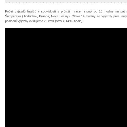
Počet výjezdů hasičů v souvislostí s průtrží mračen stoupl od 13. hodiny na patná
Šumpersku (Jindřichov, Branná, Nové Losiny). Okolo 14. hodiny se výjezdy přesunuly
poslední výjezdy evidujeme v Litovli (stav k 14:45 hodin).