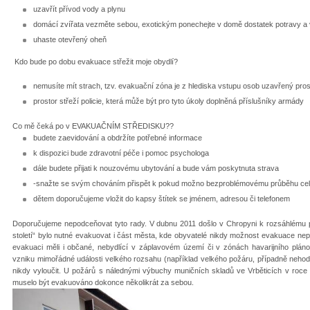
uzavřít přívod vody a plynu
domácí zvířata vezměte sebou, exotickým ponechejte v domě dostatek potravy a
uhaste otevřený oheň
Kdo bude po dobu evakuace střežit moje obydlí?
nemusíte mít strach, tzv. evakuační zóna je z hlediska vstupu osob uzavřený pros
prostor střeží policie, která může být pro tyto úkoly doplněná příslušníky armády
Co mě čeká po v EVAKUAČNÍM STŘEDISKU??
budete zaevidování a obdržíte potřebné informace
k dispozici bude zdravotní péče i pomoc psychologa
dále budete přijati k nouzovému ubytování a bude vám poskytnuta strava
-snažte se svým chováním přispět k pokud možno bezproblémovému průběhu ce
dětem doporučujeme vložit do kapsy štítek se jménem, adresou či telefonem
Doporučujeme nepodceňovat tyto rady. V dubnu 2011 došlo v Chropyni k rozsáhlému po
století“ bylo nutné evakuovat i část města, kde obyvatelé nikdy možnost evakuace nepř
evakuaci měli i občané, nebydlící v záplavovém území či v zónách havarijního pláno
vzniku mimořádné události velkého rozsahu (například velkého požáru, případně nehody 
nikdy vyloučit. U požárů s nálednými výbuchy muničních skladů ve Vrběticích v roce
muselo být evakuováno dokonce několikrát za sebou.