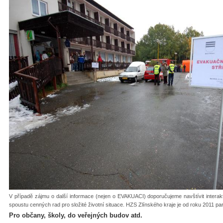
V případě zájmu o další informace (nejen o EVAKUACI) doporučujeme navštívit interakt
spoustu cenných rad pro složité životní situace. HZS Zlínského kraje je od roku 2011 pa
Pro občany, školy, do veřejných budov atd.