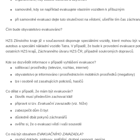
samovolně, kdy se například evakuujete vlastním vozidlem k příbuzným
při samovolné evakuaci dejte tuto skutečnost na vědomí, ušetříte tím čas záchra
Ćím bude obyvatelstvo evakuováno?
HZS Zlínského kraje již v současnosti disponuje speciálními vozidly, které mohou bý
autobus a speciální nákladní vozidlo Tatra. V případě, že bude k provedení evakuace po
ostatních HZS krajů, Záchranného útvaru HZS ČR, případně soukromých dopravců.
Kde se dozvědět informace v případě vyhlášení evakuace?
sdělovací prostředky (televize, rozhlas, internet)
obyvatelstvo je informováno i prostřednictvím mobilních prostředků (megafony)
lze i osobně od zasahujících policistů, hasičů
Co dělat v případě, že mám být evakuován?
člověk musí především zachovat klid!
připravit si tzv.
Evakuační zavazadlo
(viz. Níže)
zabezpečit dům či byt
důsledně dbát pokynů záchranářů
ověřte si, že o evakuaci vědí i vaši sousedé
Co má být obsahem
EVAKUAČNÍHO ZAVAZADLA
?
osobní doklady, smlouvy, pojištění, drobné cennosti, peníze