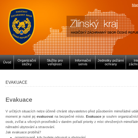
Map
Organizační
Služby pro
Informační
Jednotky požární
In
Úvod
složky
veřejnost
servis
ochrany
záchr
EVAKUACE
Evakuace
V určitých situacích nelze účinně chránit obyvatelstvo před působením mimořádné událo
moment je nutné jej
evakuovat
na bezpečné místo.
Evakuace
je souhrn organizačníc
osob, zvířat a věcných prostředků v daném pořadí priority z míst ohrožených mimořádno
náhradní ubytování a stravování.
Jak evakuace probíhá?
organizovaně, kdy budete odsunuti a ubytování