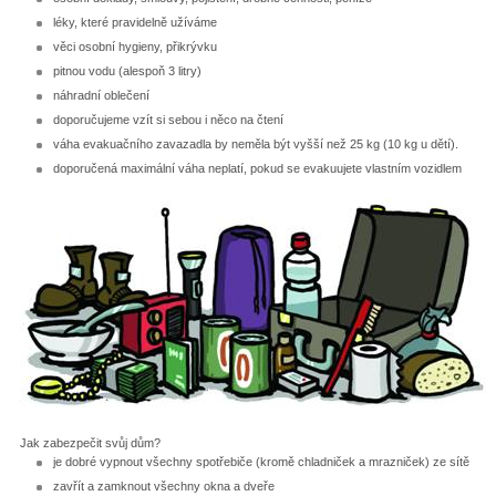
léky, které pravidelně užíváme
věci osobní hygieny, přikrývku
pitnou vodu (alespoň 3 litry)
náhradní oblečení
doporučujeme vzít si sebou i něco na čtení
váha evakuačního zavazadla by neměla být vyšší než 25 kg (10 kg u dětí).
doporučená maximální váha neplatí, pokud se evakuujete vlastním vozidlem
Jak zabezpečit svůj dům?
je dobré vypnout všechny spotřebiče (kromě chladniček a mrazniček) ze sítě
zavřít a zamknout všechny okna a dveře