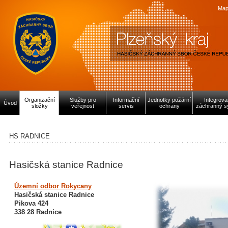
Map
Organizační
Služby pro
Informační
Jednotky požární
Integrov
Úvod
složky
veřejnost
servis
ochrany
záchranný s
HS RADNICE
Hasičská stanice Radnice
Územní odbor Rokycany
Hasičská stanice Radnice
Pikova 424
338 28 Radnice