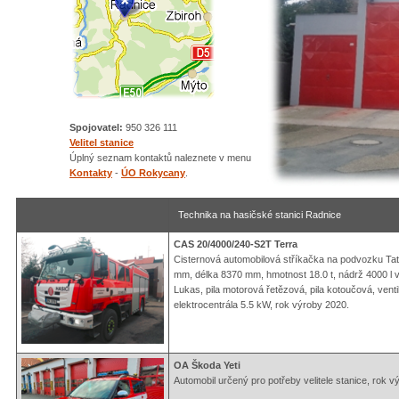
Spojovatel:
950 326 111
Velitel stanice
Úplný seznam kontaktů naleznete v menu
Kontakty
-
ÚO Rokycany
.
Technika na hasičské stanici Radnice
CAS 20/4000/240-S2T Terra
Cisternová automobilová stříkačka na podvozku Ta
mm, délka 8370 mm, hmotnost 18.0 t, nádrž 4000 l vo
Lukas, pila motorová řetězová, pila kotoučová, vent
elektrocentrála 5.5 kW, rok výroby 2020.
OA Škoda Yeti
Automobil určený pro potřeby velitele stanice, rok v