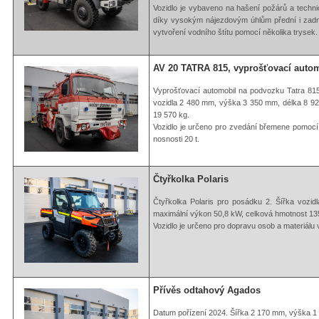
Vozidlo je vybaveno na hašení požárů a tech
díky vysokým nájezdovým úhlům přední i zad
vytvoření vodního štítu pomocí několika trysek.
AV 20 TATRA 815, vyprošťovací auto
Vyprošťovací automobil na podvozku Tatra 81
vozidla 2 480 mm, výška 3 350 mm, délka 8 9
19 570 kg.
Vozidlo je určeno pro zvedání břemene pomocí 
nosnosti 20 t.
Čtyřkolka Polaris
Čtyřkolka Polaris pro posádku 2. Šířka voz
maximální výkon 50,8 kW, celková hmotnost 13
Vozidlo je určeno pro dopravu osob a materiálu 
Přívěs odtahový Agados
Datum pořízení 2024. Šířka 2 170 mm, výška 