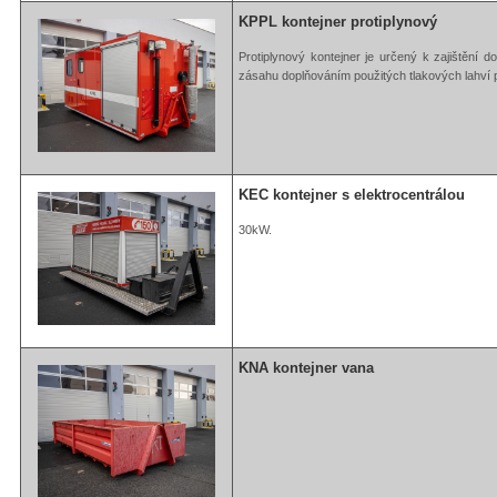
KPPL kontejner protiplynový
Protiplynový kontejner je určený k zajištění 
zásahu doplňováním použitých tlakových lahv
KEC kontejner s elektrocentrálou
30kW.
KNA kontejner vana