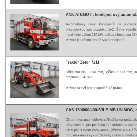
ANK ATEGO II, kontejnerový automobi
Automobilový nosič kontejnerů na podvo
převodovkou pro posádku 1+2. Šířka vozid
maximální výkon 210 kW, celková hmotnost 15 
Vozidlo je určeno pro převoz kontejnerů.
Traktor Zetor 7211
Šířka vozidla 1 840 mm, výška 2 683 mm, d
hmotnost 3 410kg.
Vozidlo slouží pro hospodářské práce.
CAS 15/4000/400-S3LP MB UNIMOG, ci
Cisternová automobilová stříkačka na podvoz
převodovkou pro posádku 1+2 určená na zásah
luk a polí. Objem vody 4000 l, pěnidla 400 l, 
mm, maximální výkon 160 kW, celková hmotnost