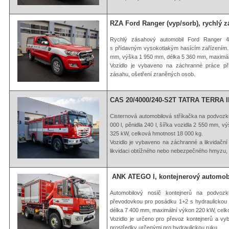
RZA Ford Ranger (vyp/sorb), rychlý 
Rychlý zásahový automobil Ford Ranger 
s přídavným vysokotlakým hasícím zařízením. O
mm, výška 1 950 mm, délka 5 360 mm, maximáln
Vozidlo je vybaveno na záchranné práce př
zásahu, ošetření zraněných osob.
CAS 20/4000/240-S2T TATRA TERRA I
Cisternová automobilová stříkačka na podvoz
000 l, pěnidla 240 l, šířka vozidla 2 550 mm
325 kW, celková hmotnost 18 000 kg.
Vozidlo je vybaveno na záchranné a likvidačn
likvidaci obtížného nebo nebezpečného hmyzu, k
ANK ATEGO I, kontejnerový automobi
Automobilový nosič kontejnerů na podvo
převodovkou pro posádku 1+2 s hydraulickou 
délka 7 400 mm, maximální výkon 220 kW, celk
Vozidlo je určeno pro převoz kontejnerů a vy
prostředky určenými pro hydraulickou ruku.