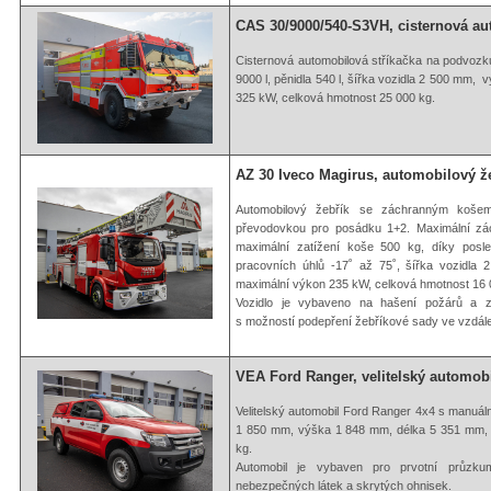
CAS 30/9000/540-S3VH, cisternová au
Cisternová automobilová stříkačka na podvoz
9000 l, pěnidla 540 l, šířka vozidla 2 500 mm
325 kW, celková hmotnost 25 000 kg.
AZ 30 Iveco Magirus, automobilový ž
Automobilový žebřík se záchranným koše
převodovkou pro posádku 1+2. Maximální zá
maximální zatížení koše 500 kg, díky posle
pracovních úhlů -17˚ až 75˚, šířka vozidl
maximální výkon 235 kW, celková hmotnost 16 
Vozidlo je vybaveno na hašení požárů a 
s možností podepření žebříkové sady ve vzdále
VEA Ford Ranger, velitelský automob
Velitelský automobil Ford Ranger 4x4 s manu
1 850 mm, výška 1 848 mm, délka 5 351 mm, 
kg.
Automobil je vybaven pro prvotní průzkum 
nebezpečných látek a skrytých ohnisek.