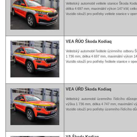
Velitelský automobil velitele stanice Škoda K
délka 4 697 mm, maximální výkon 147 kW, celk
Vozidlo slouží pro potřeby velitele stanice v op
VEA ŘÚO Škoda Kodiaq
Velitelský automobil ředitele územního odbor
1 736 mm, délka 4 697 mm, maximální výkon 14
Vozidlo slouží pro potřeby ředitele stanice v op
VEA ÚŘD Škoda Kodiaq
Velitelský automobil územního řídícího důst
výška 1 736 mm, délka 4 747 mm, maximální vý
Vozidlo slouží pro potřeby územního řídícího dů
VA Škoda Kodiaq