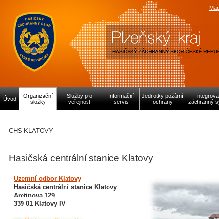
Map
Organizační
Služby pro
Informační
Jednotky požární
Integrov
Úvod
složky
veřejnost
servis
ochrany
záchranný s
CHS KLATOVY
Hasičská centrální stanice Klatovy
Územní odbor Klatovy
Hasičská centrální stanice Klatovy
Aretinova 129
339 01 Klatovy IV