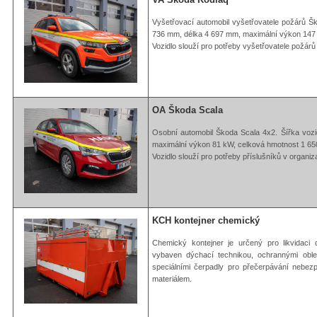
Vyšetřovací automobil vyšetřovatele požárů Š
736 mm, délka 4 697 mm, maximální výkon 147 
Vozidlo slouží pro potřeby vyšetřovatele požár
OA Škoda Scala
Osobní automobil Škoda Scala 4x2. Šířka voz
maximální výkon 81 kW, celková hmotnost 1 65
Vozidlo slouží pro potřeby příslušníků v organiz
KCH kontejner chemický
Chemický kontejner je určený pro likvidaci 
vybaven dýchací technikou, ochrannými oblek
speciálními čerpadly pro přečerpávání nebez
materiálem.