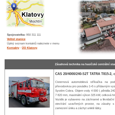
Spojovatelka:
950 311 111
Velitel stanice
Úplný seznam kontaktů naleznete v menu
Kontakty
-
ÚO Klatovy
.
Zásahová technika na hasičské centrální sta
CAS 20/4000/240-S2T TATRA T815-2, c
Cisternová automobilová stříkačka na po
převodovkou pro posádku 1+5 s přídavným vys
Systém Cobra. Objem vody 4 000 l, pěnidla 240
7 820 mm, maximální výkon 325 kW, celková hm
Vozidlo je vybaveno na záchranné a likvidačn
otevírání uzavřených prostor, na zásahy s p
zamezení úniku a záchyt uniklé látky.