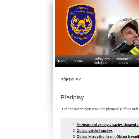
Služby pro
Informační
J
Úvod
O nás
veřejnost
servis
PŘEDPISY
Předpisy
U všech uvedených právních předpisů je třeba brát 
Mezinárodní vztahy a vazby. Ústavní z
Oblast veřejné správy.
Oblast krizového řízení. Oblast havari