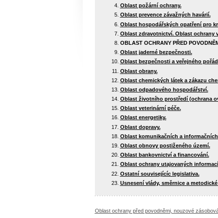
Oblast požární ochrany.
Oblast prevence závažných havárií.
Oblast hospodářských opatření pro kr
Oblast zdravotnictví. Oblast ochrany 
OBLAST OCHRANY PŘED POVODNĚM
Oblast jaderné bezpečnosti.
Oblast bezpečnosti a veřejného pořád
Oblast obrany.
Oblast chemických látek a zákazu che
Oblast odpadového hospodářství.
Oblast životního prostředí (ochrana ov
Oblast veterinární péče.
Oblast energetiky.
Oblast dopravy.
Oblast komunikačních a informačních
Oblast obnovy postiženého území.
Oblast bankovnictví a financování.
Oblast ochrany utajovaných informací
Ostatní souvisejícíc legislativa.
Usnesení vlády, směrnice a metodické
Oblast ochrany před povodněmi, nouzové zásobová