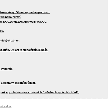
izové stavy. Oblast ropné bezpečnosti.
veřejného zdraví.
I, NOUZOVÉ ZÁSOBOVÁNÍ VODOU.
ku.
mických zbraní.
zduší). Oblast rostlinolékařské péče.
 systémů.
 a ochrany osobních údajů.
 pokyny ministerstev a ostatních ústředních správních úřadů.
ní vodou.