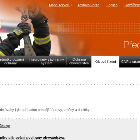
Mapa serveru
Textová verze
English
Rozšířené
ednotky požární
Integrovaný záchranný
Ochrana
Krizové řízení
CNP a strat
ochrany
systém
obyvatelstva
do úvahy jejich případné pozdější úpravy, změny a doplňky.
ákony.
jního plánování a ochrany obyvatelstva.