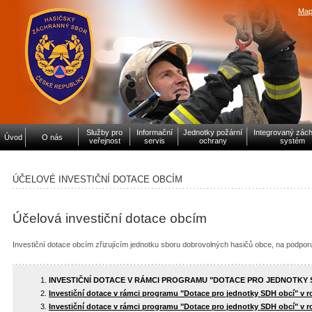
Map
Služby pro
Informační
Jednotky požární
Integrovaný zác
Úvod
O nás
veřejnost
servis
ochrany
systém
ÚČELOVÉ INVESTIČNÍ DOTACE OBCÍM
Účelová investiční dotace obcím
Investiční dotace obcím zřizujícím jednotku sboru dobrovolných hasičů obce, na podpor
INVESTIČNÍ DOTACE V RÁMCI PROGRAMU "DOTACE PRO JEDNOTKY S
Investiční dotace v rámci programu "Dotace pro jednotky SDH obcí" v r
Investiční dotace v rámci programu "Dotace pro jednotky SDH obcí" v r