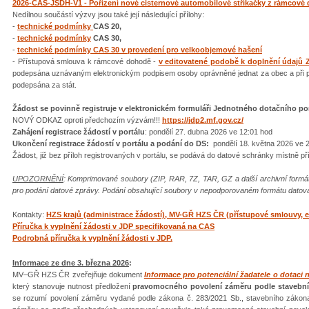
2026-CAS-JSDH-V1 - Pořízení nové cisternové automobilové stříkačky z rámcové
Nedílnou součástí výzvy jsou také její následující přílohy:
-
technické podmínky
CAS 20,
-
technické podmínky
CAS 30,
-
technické podmínky CAS 30 v provedení pro velkoobjemové hašení
- Přístupová smlouva k rámcové dohodě -
v editovatené podobě k doplnění údajů 
podepsána uznávaným elektronickým podpisem osoby oprávněné jednat za obec a při 
podepsána za stát.
Žádost se povinně registruje v elektronickém formuláři Jednotného dotačního p
NOVÝ ODKAZ oproti předchozím výzvám!!!
https://jdp2.mf.gov.cz/
Zahájení registrace žádostí v portálu
: pondělí 27. dubna 2026 ve 12:01 hod
Ukončení registrace žádostí v portálu a podání do DS:
pondělí 18. května 2026 ve 
Žádost, již bez příloh registrovaných v portálu, se podává do datové schránky místně p
UPOZORNĚNÍ
: Komprimované soubory (ZIP, RAR, 7Z, TAR, GZ a další archivní for
pro podání datové zprávy. Podání obsahující soubory v nepodporovaném formátu datov
Kontakty:
HZS krajů (administrace žádostí), MV-GŘ HZS ČR (přístupové smlouvy, e
Příručka k vyplnění žádosti v JDP specifikovaná na CAS
Podrobná příručka k vyplnění žádosti v JDP.
Informace ze dne 3. března 2026
:
MV–GŘ HZS ČR zveřejňuje dokument
Informace pro potenciální žadatele o dotaci 
který stanovuje nutnost předložení
pravomocného povolení záměru podle stavebníh
se rozumí povolení záměru vydané podle zákona č. 283/2021 Sb., stavebního zákona