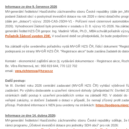
Informace ze dne 9. července 2026
MV-generální ředitelství Hasičského záchranného sboru České republiky (dále jen „
podané žádosti obcí o poskytnutí investiční dotace na rok 2026 v rámci dotačního prog
(dále jen „dotace“) výzvy: 2026-CAS-JSDH-V1 - Pořízení nové cisternové automobilov
2026). Vyhodnocení žádostí bylo provedeno v souladu s čl. 8. výzvy V1-2026. Na zák
generální ředitel HZS ČR genpor. Ing. Vladimír Vlček, Ph.D., MBA schválil pořadník výzv
Pořadník žádostí uveden ZDE.
V současné době se předpokládá, že bude podpořeno 
Na základě výše uvedeného pořadníku vydá MV-GŘ HZS ČR, řídící dokument "Registra
podepsaná ze strany MV-GŘ HZS ČR. "Registrace akce" bude zaslána žadateli do da
Kontakt - ekonomické zajištění akce (tj. vydávání dokumentace - Registrace akce, Roz
Bc. Věra Richterová, tel.: 950 819 644, 770 122 702
email.:
vera.richterova@hzscr.cz
Další postup:
Ve III. čtvrtletí roku 2026 centrální zadavatel (MV-GŘ HZS ČR) vyhlásí výběrové 
zadávání. Po výběru dodavatele a uzavření rámcové dohody (předpoklad IV. čtvrtletí 2
stránkách další postup k uzavření prováděcích smluv na základě RD. V období d
veřejné zakázky, si dotčení žadatelé o dotaci v případě, že nemají zřízený profil zad
přístup. Podrobné informace k NEN jsou uvedeny na stránkách:
https://podpora.nipez
Informace ze dne 14. dubna 2026
:
MV-generální ředitelství Hasičského záchranného sboru České republiky sděluje, že 
rámci programu „Účelové investiční dotace pro jednotky SDH obcí“ pro rok 2026: