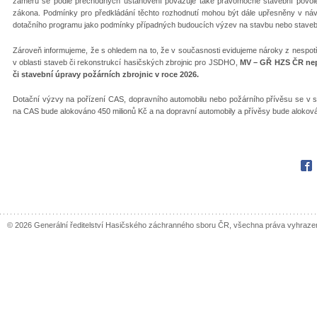
záměru se podle přechodných ustanovení považuje také pravomocné stavební povolen
zákona. Podmínky pro předkládání těchto rozhodnutí mohou být dále upřesněny v ná
dotačního programu jako podmínky případných budoucích výzev na stavbu nebo stavebn
Zároveň informujeme, že s ohledem na to, že v současnosti evidujeme nároky z nespot
v oblasti staveb či rekonstrukcí hasičských zbrojnic pro JSDHO,
MV – GŘ HZS ČR nep
či stavební úpravy požárních zbrojnic v roce 2026.
Dotační výzvy na pořízení CAS, dopravního automobilu nebo požárního přívěsu se v s
na CAS bude alokováno 450 milionů Kč a na dopravní automobily a přívěsy bude aloková
Fac
© 2026 Generální ředitelství Hasičského záchranného sboru ČR, všechna práva vyhraze