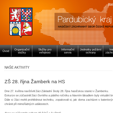
Map
Organizační
Služby pro
Informační
Jednotky požární
In
Úvod
složky
veřejnost
servis
ochrany
záchr
NAŠE AKTIVITY
ZŠ 28. října Žamberk na HS
Dne 27. května navštívili žáci Základní školy 28. ří
Exkurze se zúčastnili žáci čtvrtého a pátého ročníku a hlavním lákadlem byly vir
Dále si žáci mohli prohlédnout techniku, zopakovali si, jak doma zacházet s bateriovým
chránit při mimořádných událostech.
Akce se zúčastnilo celkem 40 žáků a 3 učitelé.