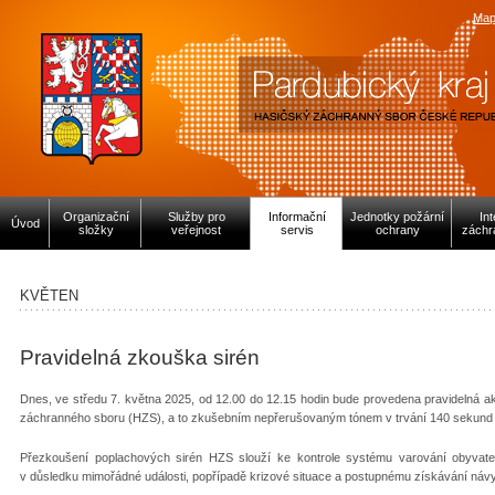
Map
Organizační
Služby pro
Informační
Jednotky požární
In
Úvod
složky
veřejnost
servis
ochrany
záchr
KVĚTEN
Pravidelná zkouška sirén
Dnes, ve středu 7. května 2025, od 12.00 do 12.15 hodin bude provedena pravidelná a
záchranného sboru (HZS), a to zkušebním nepřerušovaným tónem v trvání 140 sekund 
Přezkoušení poplachových sirén HZS slouží ke kontrole systému varování obyvate
v důsledku mimořádné události, popřípadě krizové situace a postupnému získávání náv