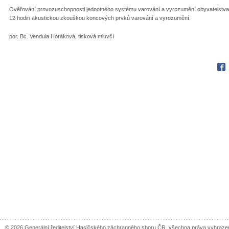
Ověřování provozuschopnosti jednotného systému varování a vyrozumění obyvatelstva s
12 hodin akustickou zkouškou koncových prvků varování a vyrozumění.
por. Bc. Vendula Horáková, tisková mluvčí
Fac
© 2026 Generální ředitelství Hasičského záchranného sboru ČR, všechna práva vyhraze