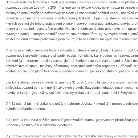
U staveb rodinných domů a staveb pro rodinnou rekreaci se hranice zastavěné plochy, k
2
2
dozoru, zvýšila ze 150 m
na 200 m
a lépe tak reflektuje kodex norem požární bezpečno
rodinných domů zvýšené požadavky (z hlediska zásobování požární vodou, nosných kons
novelizace a změnami příslušného ustanovení § 104 odst. 1 písm. a) stavebního zákona 
kterých postačí dle tohoto ustanovení ohlášení stavebnímu úřadu, zařazeny stavby pro 
domy) a to bez limitu zastavěné plochy. Hasičský záchranný sbor tedy nově není opráv
bytových domů, u kterých postačí ohlášení stavebnímu úřadu (tj. bytových domů s jed
se dvěma nadzemními podlažími a podkrovím) a to bez ohledu na jejich zastavěnou ploc
V rámci územního plánování bude v souladu s ustanovením § 31 odst. 1 písm. b) bod 1
dozoru nově prováděn pouze v případě regulačních plánů, které budou nahrazovat územn
zařízení (a ke kterým se dále v navazujících řízeních bude vykonávat státní požární do
obyvatelstva zůstává Hasičský záchranný sbor stále dotčeným orgánem i v případě územ
včetně regulačních plánů bez výše uvedeného omezení pro výkon státního požárního d
Lze konstatovat, že výše uvedené změny § 31 odst. 1 písm. b) zákona o požární ochra
z hlediska požární ochrany méně rizikových staveb. Stavebníci nebudou nuceni opatřit
stavby, u kterých jsou zájmy požární ochrany diskutabilní (např. podzemní inženýrské sí
V § 31 odst. 2 písm. e) zákona o požární ochraně dochází k vypuštění procesu schva
státního požárního dozoru.
§ 31 odst. 4 zákona o požární ochraně jednoznačně stanovuje povinnost předkládat pod
určenou k posuzování v listinném vyhotovení.
V § 32 zákona o požární ochraně byl doplněn text z hlediska rozsahu výkonu státního po