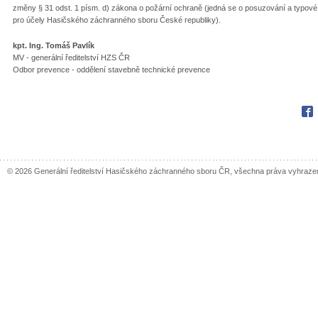
změny § 31 odst. 1 písm. d) zákona o požární ochraně (jedná se o posuzování a typov
pro účely Hasičského záchranného sboru České republiky).
kpt. Ing. Tomáš Pavlík
MV - generální ředitelství HZS ČR
Odbor prevence - oddělení stavebně technické prevence
Fac
© 2026 Generální ředitelství Hasičského záchranného sboru ČR, všechna práva vyhraze