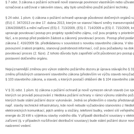
§ 7 odst. 3 zákona o požární ochraně nově stanovuje povinnost vlastníkům nebo uživate
označovat a udržovat v takovém stavu, aby bylo umožněno použití požární techniky.
§ 24 odst. 1 písm. t) zákona o požární ochraně upravuje působnost dotčených orgánů
(EU) č. 347/2013 ze dne 17. dubna 2013, kterým se stanoví hlavní směry transevropské 
1364/2006/ES a mění nařízení (ES) č. 713/2009, (ES) č. 714/2009 a (ES) č. 715/2009, kt
upravuje povolovací postup pro projekty společného zájmu, což jsou projekty s prioritn
fází, a to postup před podáním žádosti a zákonný povolovací proces. Postup před podání
zákona č. 416/2009 Sb. předkládanou v souvislosti s novelou stavebního zákona. V této fá
posouzení zralosti projektu, stanovují podrobnosti informací, což jsou požadavky na d
povolovací proces (2. fáze). Z tohoto důvodu bylo zapotřebí určit působnost pro postu
postavení dotčeného orgánu.
Nejvýznamnější změnou pro výkon státního požárního dozoru je úprava stávajícího § 31
změnu příslušných ustanovení stavebního zákona (především ve výčtu staveb nevyžaduj
§ 103 stavebního zákona, a staveb, u kterých postačí ohlášení dle § 104 stavebního zá
V § 31 odst. 1 písm. b) zákona o požární ochraně je nově vymezen okruh staveb (ve spoj
kterých se provádí posuzování z hlediska požární ochrany v rámci výkonu státního pož
kterých bude státní požární dozor vykonáván. Jedná se především o stavby představující
např. stavby technické infrastruktury, kde nově nebude vyžadováno stanovisko z hledis
elektronických komunikací, jejich antény a stožáry, telefonní budky, vedení sítí veřejnéh
energie do 20 kW s výjimkou stavby vodního díla. V případě distribuční soustavy v elek
zařízení (tj. v případech rozšiřování distribuční soustavy) bude státní požární dozor no
nadzemní vedení.