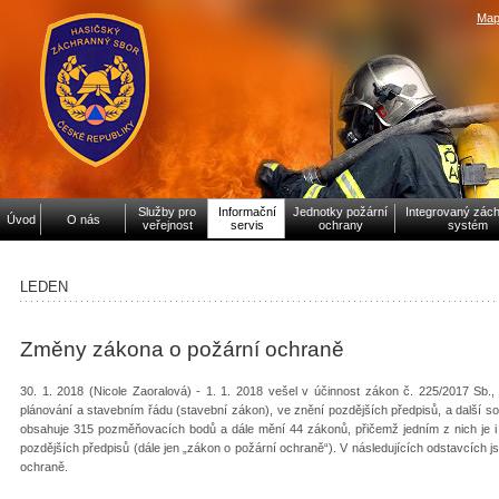
Map
Služby pro
Informační
Jednotky požární
Integrovaný zác
Úvod
O nás
veřejnost
servis
ochrany
systém
LEDEN
Změny zákona o požární ochraně
30. 1. 2018 (Nicole Zaoralová) - 1. 1. 2018 vešel v účinnost zákon č. 225/2017 Sb
plánování a stavebním řádu (stavební zákon), ve znění pozdějších předpisů, a další 
obsahuje 315 pozměňovacích bodů a dále mění 44 zákonů, přičemž jedním z nich je i 
pozdějších předpisů (dále jen „zákon o požární ochraně“). V následujících odstavcíc
ochraně.